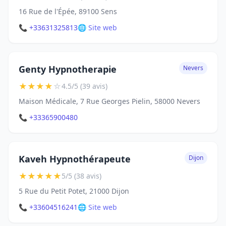
16 Rue de l'Épée, 89100 Sens
📞 +33631325813
🌐 Site web
Genty Hypnotherapie
Nevers
★
★
★
★
☆
4.5/5 (39 avis)
Maison Médicale, 7 Rue Georges Pielin, 58000 Nevers
📞 +33365900480
Kaveh Hypnothérapeute
Dijon
★
★
★
★
★
5/5 (38 avis)
5 Rue du Petit Potet, 21000 Dijon
📞 +33604516241
🌐 Site web