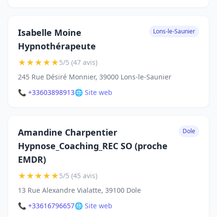
Isabelle Moine
Lons-le-Saunier
Hypnothérapeute
★
★
★
★
★
5/5 (47 avis)
245 Rue Désiré Monnier, 39000 Lons-le-Saunier
📞 +33603898913
🌐 Site web
Amandine Charpentier
Dole
Hypnose_Coaching_REC SO (proche
EMDR)
★
★
★
★
★
5/5 (45 avis)
13 Rue Alexandre Vialatte, 39100 Dole
📞 +33616796657
🌐 Site web