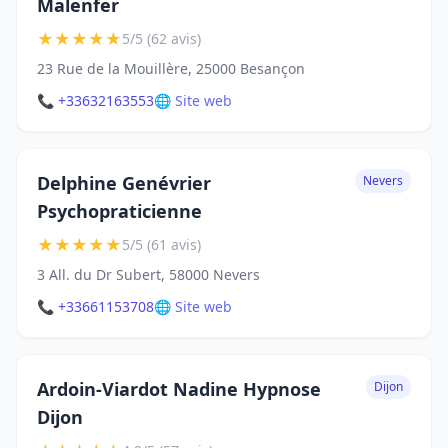
Malenfer
★
★
★
★
★
5/5 (62 avis)
23 Rue de la Mouillère, 25000 Besançon
📞 +33632163553
🌐 Site web
Delphine Genévrier
Nevers
Psychopraticienne
★
★
★
★
★
5/5 (61 avis)
3 All. du Dr Subert, 58000 Nevers
📞 +33661153708
🌐 Site web
Ardoin-Viardot Nadine Hypnose
Dijon
Dijon