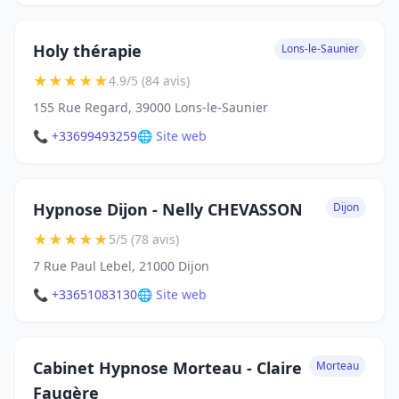
Holy thérapie
Lons-le-Saunier
★
★
★
★
★
4.9/5 (84 avis)
155 Rue Regard, 39000 Lons-le-Saunier
📞 +33699493259
🌐 Site web
Hypnose Dijon - Nelly CHEVASSON
Dijon
★
★
★
★
★
5/5 (78 avis)
7 Rue Paul Lebel, 21000 Dijon
📞 +33651083130
🌐 Site web
Cabinet Hypnose Morteau - Claire
Morteau
Faugère