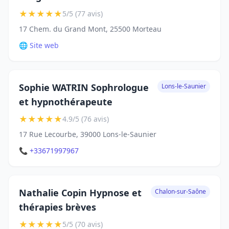
★
★
★
★
★
5/5 (77 avis)
17 Chem. du Grand Mont, 25500 Morteau
🌐 Site web
Sophie WATRIN Sophrologue
Lons-le-Saunier
et hypnothérapeute
★
★
★
★
★
4.9/5 (76 avis)
17 Rue Lecourbe, 39000 Lons-le-Saunier
📞 +33671997967
Nathalie Copin Hypnose et
Chalon-sur-Saône
thérapies brèves
★
★
★
★
★
5/5 (70 avis)