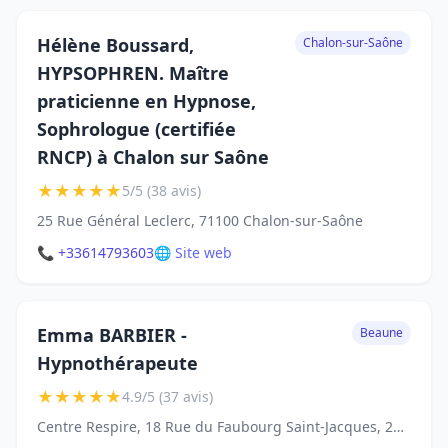
Hélène Boussard,
Chalon-sur-Saône
HYPSOPHREN. Maître
praticienne en Hypnose,
Sophrologue (certifiée
RNCP) à Chalon sur Saône
★
★
★
★
★
5/5 (38 avis)
25 Rue Général Leclerc, 71100 Chalon-sur-Saône
📞 +33614793603
🌐 Site web
Emma BARBIER -
Beaune
Hypnothérapeute
★
★
★
★
★
4.9/5 (37 avis)
Centre Respire, 18 Rue du Faubourg Saint-Jacques, 21200 Beaune