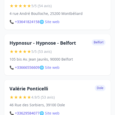
★
★
★
★
★
5/5 (54 avis)
4 rue André Boulloche, 25200 Montbéliard
📞 +33641824158
🌐 Site web
Hypnosur - Hypnose - Belfort
Belfort
★
★
★
★
★
5/5 (53 avis)
105 bis Av. Jean Jaurès, 90000 Belfort
📞 +33666556609
🌐 Site web
Valérie Ponticelli
Dole
★
★
★
★
★
4.9/5 (53 avis)
46 Rue des Sorbiers, 39100 Dole
📞 +33629584077
🌐 Site web