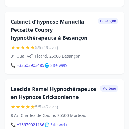
Cabinet d'hypnose Manuella
Besançon
Peccatte Coupry
hypnothérapeute à Besançon
★
★
★
★
★
5/5 (49 avis)
31 Quai Veïl Picard, 25000 Besançon
📞 +33603903485
🌐 Site web
Laetitia Ramel Hypnothérapeute
Morteau
en Hypnose Ericksonienne
★
★
★
★
★
5/5 (49 avis)
8 Av. Charles de Gaulle, 25500 Morteau
📞 +33670021136
🌐 Site web