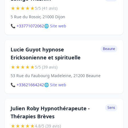
★
★
★
★
★
5/5 (41 avis)
5 Rue du Rosoir, 21000 Dijon
📞 +33771072062
🌐 Site web
Lucie Guyot hypnose
Beaune
Ericksonienne et spirituelle
★
★
★
★
★
5/5 (39 avis)
53 Rue du Faubourg Madeleine, 21200 Beaune
📞 +33621664242
🌐 Site web
Julien Roby Hypnothérapeute -
Sens
Thérapies Brèves
★
★
★
★
★
4.8/5 (39 avis)