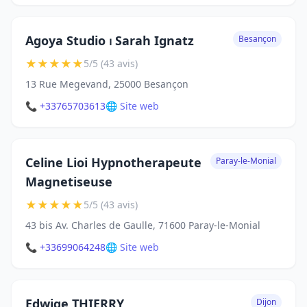
Agoya Studio ⏐ Sarah Ignatz
Besançon
★
★
★
★
★
5/5 (43 avis)
13 Rue Megevand, 25000 Besançon
📞 +33765703613
🌐 Site web
Celine Lioi Hypnotherapeute
Paray-le-Monial
Magnetiseuse
★
★
★
★
★
5/5 (43 avis)
43 bis Av. Charles de Gaulle, 71600 Paray-le-Monial
📞 +33699064248
🌐 Site web
Edwige THIERRY
Dijon