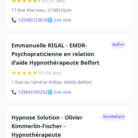
★
★
★
★
★
4.9/5 (57 avis)
17 Rue Marceau, 21000 Dijon
📞 +33380723678
🌐 Site web
Emmanuelle RIGAL - EMDR-
Belfort
Psychopraticienne en relation
d'aide Hypnothérapeute Belfort
★
★
★
★
★
5/5 (55 avis)
1 Rue du Général Kléber, 90000 Belfort
📞 +33643765252
🌐 Site web
Hypnose Solution - Olivier
Montbéliard
Kimmerlin-Fischer -
Hypnothérapeute