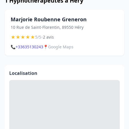
1 Hypnothérapeutes à Héry
Marjorie Roubenne Greneron
10 Rue de Saint-Florentin, 89550 Héry
★
★
★
★
★
•
5/5
2 avis
📞
+33635130243
📍
Google Maps
Localisation