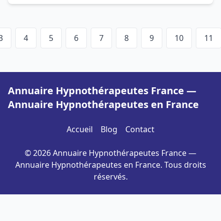
3
4
5
6
7
8
9
10
11
Annuaire Hypnothérapeutes France —
Annuaire Hypnothérapeutes en France
Accueil
Blog
Contact
© 2026 Annuaire Hypnothérapeutes France —
Annuaire Hypnothérapeutes en France. Tous droits
réservés.