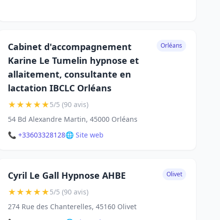
Cabinet d'accompagnement
Orléans
Karine Le Tumelin hypnose et
allaitement, consultante en
lactation IBCLC Orléans
★
★
★
★
★
5/5 (90 avis)
54 Bd Alexandre Martin, 45000 Orléans
📞 +33603328128
🌐 Site web
Cyril Le Gall Hypnose AHBE
Olivet
★
★
★
★
★
5/5 (90 avis)
274 Rue des Chanterelles, 45160 Olivet