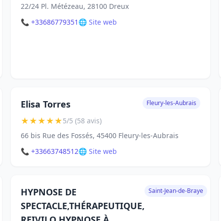
22/24 Pl. Métézeau, 28100 Dreux
📞 +33686779351
🌐 Site web
Elisa Torres
Fleury-les-Aubrais
★
★
★
★
★
5/5 (58 avis)
66 bis Rue des Fossés, 45400 Fleury-les-Aubrais
📞 +33663748512
🌐 Site web
HYPNOSE DE
Saint-Jean-de-Braye
SPECTACLE,THÉRAPEUTIQUE,
REIVILO HYPNOSE À