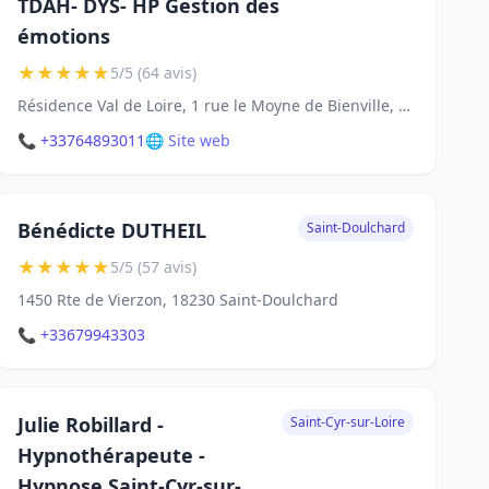
TDAH- DYS- HP Gestion des
émotions
★
★
★
★
★
5/5 (64 avis)
Résidence Val de Loire, 1 rue le Moyne de Bienville, Av. de la Mouillère, 45100 Orléans
📞 +33764893011
🌐 Site web
Bénédicte DUTHEIL
Saint-Doulchard
★
★
★
★
★
5/5 (57 avis)
1450 Rte de Vierzon, 18230 Saint-Doulchard
📞 +33679943303
Julie Robillard -
Saint-Cyr-sur-Loire
Hypnothérapeute -
Hypnose Saint-Cyr-sur-