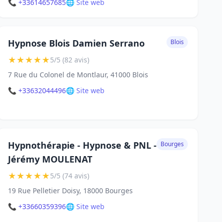
📞 +33614657685
🌐 Site web
Hypnose Blois Damien Serrano
Blois
★
★
★
★
★
5/5 (82 avis)
7 Rue du Colonel de Montlaur, 41000 Blois
📞 +33632044496
🌐 Site web
Hypnothérapie - Hypnose & PNL -
Bourges
Jérémy MOULENAT
★
★
★
★
★
5/5 (74 avis)
19 Rue Pelletier Doisy, 18000 Bourges
📞 +33660359396
🌐 Site web