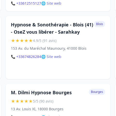
📞 +33612515127
🌐 Site web
Hypnose & Sonothérapie - Blois (41)
Blois
- OseZ vous libérer - Sarahkay
★
★
★
★
★
4.9/5 (91 avis)
153 Av. du Maréchal Maunoury, 41000 Blois
📞 +33674826284
🌐 Site web
M. Dilmi Hypnose Bourges
Bourges
★
★
★
★
★
5/5 (90 avis)
13 Av. Louis XI, 18000 Bourges