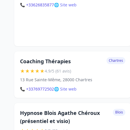
📞 +33626835877
🌐 Site web
Coaching Thérapies
Chartres
★
★
★
★
★
4.9/5 (61 avis)
13 Rue Sainte-Même, 28000 Chartres
📞 +33769772502
🌐 Site web
Hypnose Blois Agathe Chéroux
Blois
(présentiel et visio)