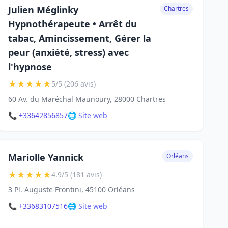
Julien Méglinky
Chartres
Hypnothérapeute • Arrêt du
tabac, Amincissement, Gérer la
peur (anxiété, stress) avec
l'hypnose
★
★
★
★
★
5/5 (206 avis)
60 Av. du Maréchal Maunoury, 28000 Chartres
📞 +33642856857
🌐 Site web
Mariolle Yannick
Orléans
★
★
★
★
★
4.9/5 (181 avis)
3 Pl. Auguste Frontini, 45100 Orléans
📞 +33683107516
🌐 Site web