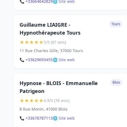
📞 +33664642829
🌐 Site web
Guillaume LIAIGRE -
Tours
Hypnothérapeute Tours
★
★
★
★
★
5/5 (87 avis)
11 Rue Charles Gille, 37000 Tours
📞 +33629693455
🌐 Site web
Hypnose - BLOIS - Emmanuelle
Blois
Patrigeon
★
★
★
★
★
4.9/5 (76 avis)
8 Rue Monin, 41000 Blois
📞 +33678787113
🌐 Site web