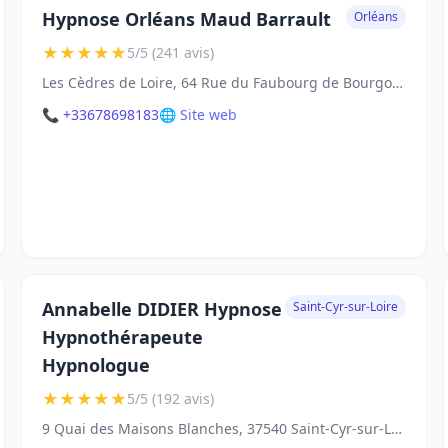
Hypnose Orléans Maud Barrault
Orléans
★
★
★
★
★
5/5 (241 avis)
Les Cèdres de Loire, 64 Rue du Faubourg de Bourgogne, 45000 Orléans
📞 +33678698183
🌐 Site web
Annabelle DIDIER Hypnose
Saint-Cyr-sur-Loire
Hypnothérapeute
Hypnologue
★
★
★
★
★
5/5 (192 avis)
9 Quai des Maisons Blanches, 37540 Saint-Cyr-sur-Loire