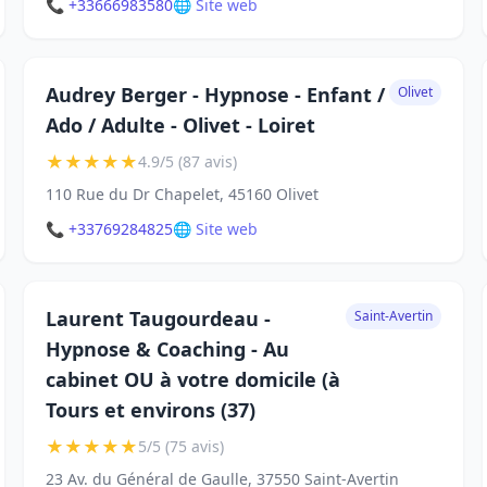
📞 +33666983580
🌐 Site web
Audrey Berger - Hypnose - Enfant /
Olivet
Ado / Adulte - Olivet - Loiret
★
★
★
★
★
4.9/5 (87 avis)
110 Rue du Dr Chapelet, 45160 Olivet
📞 +33769284825
🌐 Site web
Laurent Taugourdeau -
Saint-Avertin
Hypnose & Coaching - Au
cabinet OU à votre domicile (à
Tours et environs (37)
★
★
★
★
★
5/5 (75 avis)
23 Av. du Général de Gaulle, 37550 Saint-Avertin