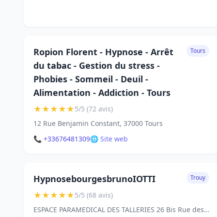
Ropion Florent - Hypnose - Arrêt
Tours
du tabac - Gestion du stress -
Phobies - Sommeil - Deuil -
Alimentation - Addiction - Tours
★
★
★
★
★
5/5 (72 avis)
12 Rue Benjamin Constant, 37000 Tours
📞 +33676481309
🌐 Site web
HypnosebourgesbrunoIOTTI
Trouy
★
★
★
★
★
5/5 (68 avis)
ESPACE PARAMEDICAL DES TALLERIES 26 Bis Rue des Frères Lumière, 18570, 18570 Trouy