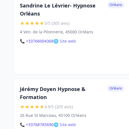
Sandrine Le Lévrier- Hypnose
Orléans
Orléans
★
★
★
★
★
5/5 (305 avis)
4 Ven. de la Pilonnerie, 45000 Orléans
📞 +33766004368
🌐 Site web
Jérémy Doyen Hypnose &
Orléans
Formation
★
★
★
★
★
4.9/5 (205 avis)
26 Rue St Marceau, 45100 Orléans
📞 +33768785690
🌐 Site web