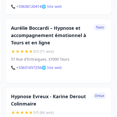
📞 +33636120414
🌐 Site web
Aurélie Boccardi – Hypnose et
Tours
accompagnement émotionnel à
Tours et en ligne
★
★
★
★
★
5/5 (71 avis)
57 Rue d'Entraigues, 37000 Tours
📞 +33631657256
🌐 Site web
Hypnose Evreux - Karine Derout
Dreux
Colinmaire
★
★
★
★
★
5/5 (66 avis)