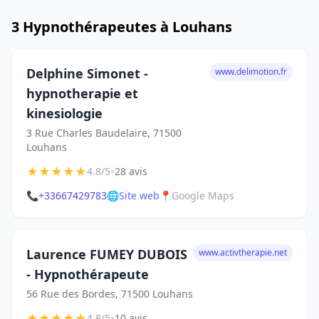
3 Hypnothérapeutes à Louhans
Delphine Simonet -
www.delimotion.fr
hypnotherapie et
kinesiologie
3 Rue Charles Baudelaire, 71500
Louhans
★
★
★
★
★
•
4.8/5
28 avis
📞
+33667429783
🌐
Site web
📍
Google Maps
Laurence FUMEY DUBOIS
www.activtherapie.net
- Hypnothérapeute
56 Rue des Bordes, 71500 Louhans
★
★
★
★
★
•
4.8/5
10 avis