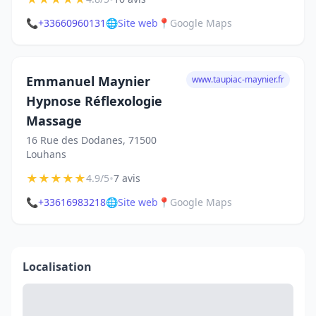
📞
+33660960131
🌐
Site web
📍
Google Maps
Emmanuel Maynier
www.taupiac-maynier.fr
Hypnose Réflexologie
Massage
16 Rue des Dodanes, 71500
Louhans
★
★
★
★
★
•
4.9/5
7 avis
📞
+33616983218
🌐
Site web
📍
Google Maps
Localisation