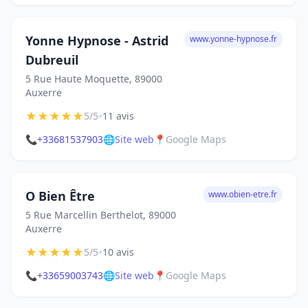
Yonne Hypnose - Astrid
www.yonne-hypnose.fr
Dubreuil
5 Rue Haute Moquette, 89000
Auxerre
★
★
★
★
★
•
5/5
11 avis
📞
+33681537903
🌐
Site web
📍
Google Maps
O Bien Être
www.obien-etre.fr
5 Rue Marcellin Berthelot, 89000
Auxerre
★
★
★
★
★
•
5/5
10 avis
📞
+33659003743
🌐
Site web
📍
Google Maps