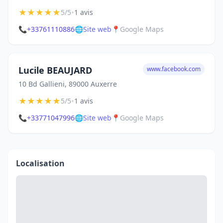
★
★
★
★
★
•
5/5
1 avis
📞
+33761110886
🌐
Site web
📍
Google Maps
Lucile BEAUJARD
www.facebook.com
10 Bd Gallieni, 89000 Auxerre
★
★
★
★
★
•
5/5
1 avis
📞
+33771047996
🌐
Site web
📍
Google Maps
Localisation