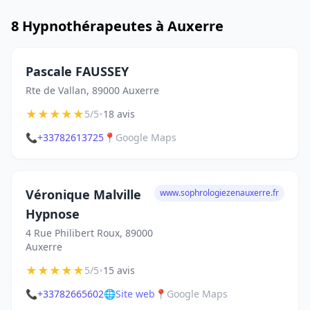
8 Hypnothérapeutes à Auxerre
Pascale FAUSSEY
Rte de Vallan, 89000 Auxerre
★
★
★
★
★
•
5/5
18 avis
📞
+33782613725
📍
Google Maps
Véronique Malville
www.sophrologiezenauxerre.fr
Hypnose
4 Rue Philibert Roux, 89000
Auxerre
★
★
★
★
★
•
5/5
15 avis
📞
+33782665602
🌐
Site web
📍
Google Maps