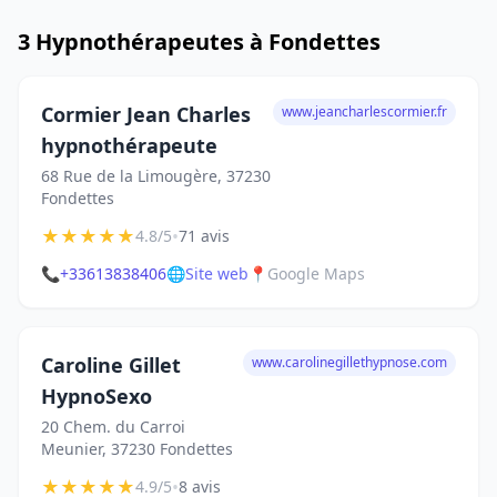
3 Hypnothérapeutes à Fondettes
Cormier Jean Charles
www.jeancharlescormier.fr
hypnothérapeute
68 Rue de la Limougère, 37230
Fondettes
★
★
★
★
★
•
4.8/5
71 avis
📞
+33613838406
🌐
Site web
📍
Google Maps
Caroline Gillet
www.carolinegillethypnose.com
HypnoSexo
20 Chem. du Carroi
Meunier, 37230 Fondettes
★
★
★
★
★
•
4.9/5
8 avis