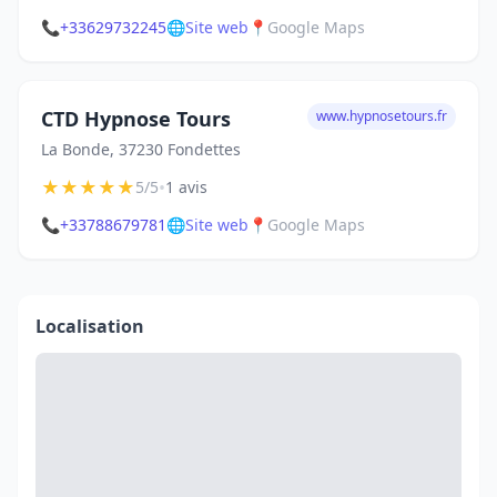
📞
+33629732245
🌐
Site web
📍
Google Maps
CTD Hypnose Tours
www.hypnosetours.fr
La Bonde, 37230 Fondettes
★
★
★
★
★
•
5/5
1 avis
📞
+33788679781
🌐
Site web
📍
Google Maps
Localisation