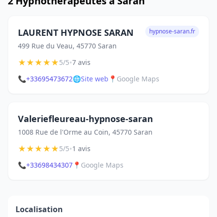
2 Hypnothérapeutes à Saran
LAURENT HYPNOSE SARAN
hypnose-saran.fr
499 Rue du Veau, 45770 Saran
★
★
★
★
★
•
5/5
7 avis
📞
+33695473672
🌐
Site web
📍
Google Maps
Valeriefleureau-hypnose-saran
1008 Rue de l'Orme au Coin, 45770 Saran
★
★
★
★
★
•
5/5
1 avis
📞
+33698434307
📍
Google Maps
Localisation