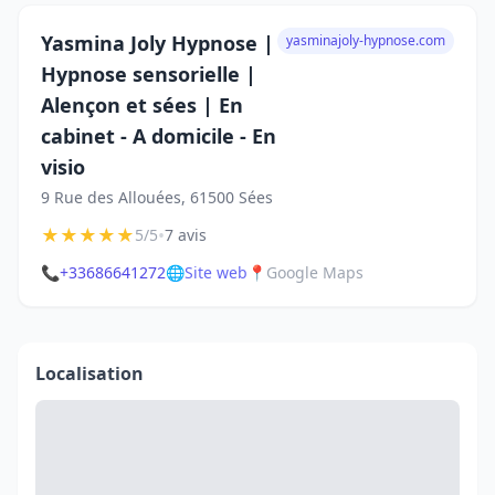
Yasmina Joly Hypnose |
yasminajoly-hypnose.com
Hypnose sensorielle |
Alençon et sées | En
cabinet - A domicile - En
visio
9 Rue des Allouées, 61500 Sées
★
★
★
★
★
•
5/5
7 avis
📞
+33686641272
🌐
Site web
📍
Google Maps
Localisation