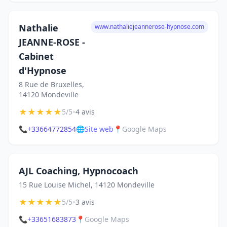
Nathalie
www.nathaliejeannerose-hypnose.com
JEANNE-ROSE -
Cabinet
d'Hypnose
8 Rue de Bruxelles,
14120 Mondeville
★
★
★
★
★
•
5/5
4 avis
📞
+33664772854
🌐
Site web
📍
Google Maps
AJL Coaching, Hypnocoach
15 Rue Louise Michel, 14120 Mondeville
★
★
★
★
★
•
5/5
3 avis
📞
+33651683873
📍
Google Maps