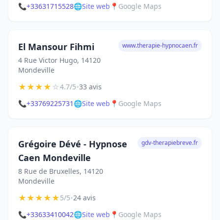
📞
+33631715528
🌐
Site web
📍
Google Maps
El Mansour Fihmi
www.therapie-hypnocaen.fr
4 Rue Victor Hugo, 14120
Mondeville
★
★
★
★
☆
•
4.7/5
33 avis
📞
+33769225731
🌐
Site web
📍
Google Maps
Grégoire Dévé - Hypnose
gdv-therapiebreve.fr
Caen Mondeville
8 Rue de Bruxelles, 14120
Mondeville
★
★
★
★
★
•
5/5
24 avis
📞
+33633410042
🌐
Site web
📍
Google Maps