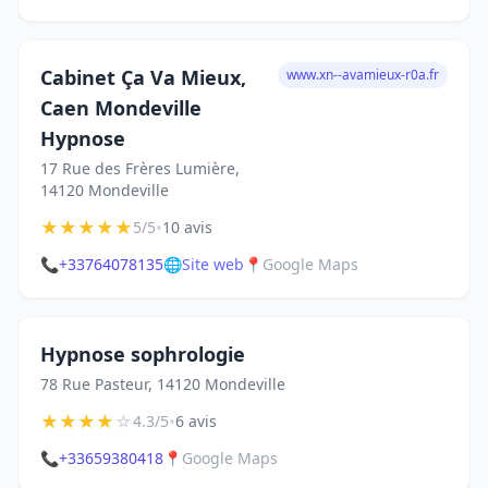
Cabinet Ça Va Mieux,
www.xn--avamieux-r0a.fr
Caen Mondeville
Hypnose
17 Rue des Frères Lumière,
14120 Mondeville
★
★
★
★
★
•
5/5
10 avis
📞
+33764078135
🌐
Site web
📍
Google Maps
Hypnose sophrologie
78 Rue Pasteur, 14120 Mondeville
★
★
★
★
☆
•
4.3/5
6 avis
📞
+33659380418
📍
Google Maps