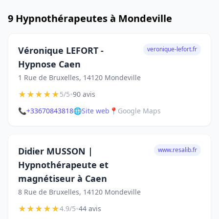
9 Hypnothérapeutes à Mondeville
Véronique LEFORT -
veronique-lefort.fr
Hypnose Caen
1 Rue de Bruxelles, 14120 Mondeville
★
★
★
★
★
•
5/5
90 avis
📞
+33670843818
🌐
Site web
📍
Google Maps
Didier MUSSON |
www.resalib.fr
Hypnothérapeute et
magnétiseur à Caen
8 Rue de Bruxelles, 14120 Mondeville
★
★
★
★
★
•
4.9/5
44 avis