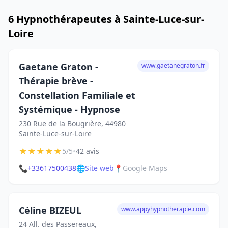
6 Hypnothérapeutes à Sainte-Luce-sur-
Loire
Gaetane Graton -
www.gaetanegraton.fr
Thérapie brève -
Constellation Familiale et
Systémique - Hypnose
230 Rue de la Bougrière, 44980
Sainte-Luce-sur-Loire
★
★
★
★
★
•
5/5
42 avis
📞
+33617500438
🌐
Site web
📍
Google Maps
Céline BIZEUL
www.appyhypnotherapie.com
24 All. des Passereaux,