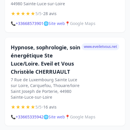
44980 Sainte-Luce-sur-Loire
★
★
★
★
★
•
5/5
28 avis
📞
+33668573901
🌐
Site web
📍
Google Maps
Hypnose, sophrologie, soin
www.eveiletvous.net
énergétique Ste
Luce/Loire. Eveil et Vous
Christèle CHERRUAULT
7 Rue de Luxembourg Sainte Luce
sur Loire, Carquefou, Thouare/loire
Saint Joseph de Porterie, 44980
Sainte-Luce-sur-Loire
★
★
★
★
★
•
5/5
16 avis
📞
+33665335942
🌐
Site web
📍
Google Maps