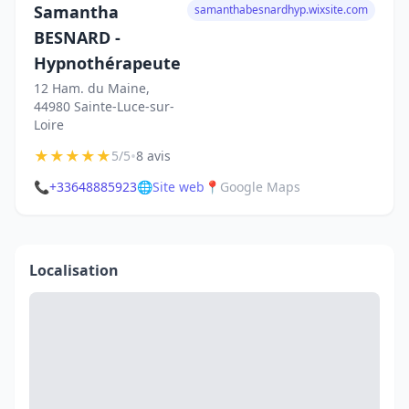
Samantha
samanthabesnardhyp.wixsite.com
BESNARD -
Hypnothérapeute
12 Ham. du Maine,
44980 Sainte-Luce-sur-
Loire
★
★
★
★
★
•
5/5
8 avis
📞
+33648885923
🌐
Site web
📍
Google Maps
Localisation