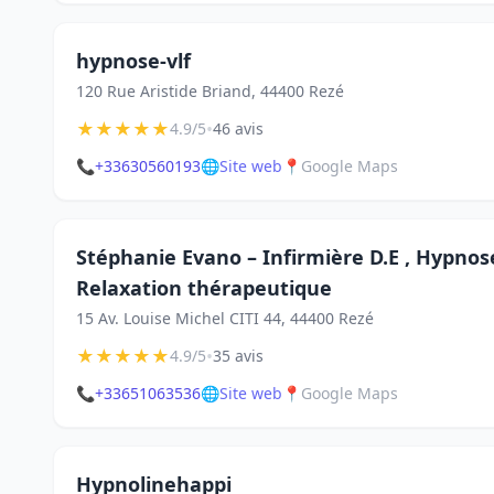
hypnose-vlf
120 Rue Aristide Briand, 44400 Rezé
★
★
★
★
★
•
4.9/5
46 avis
📞
+33630560193
🌐
Site web
📍
Google Maps
Stéphanie Evano – Infirmière D.E , Hypnos
Relaxation thérapeutique
15 Av. Louise Michel CITI 44, 44400 Rezé
★
★
★
★
★
•
4.9/5
35 avis
📞
+33651063536
🌐
Site web
📍
Google Maps
Hypnolinehappi