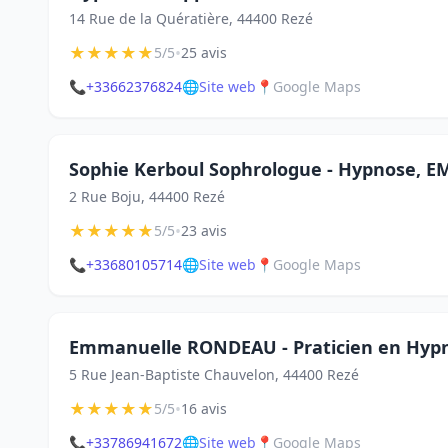
14 Rue de la Quératière, 44400 Rezé
★
★
★
★
★
•
5/5
25 avis
📞
+33662376824
🌐
Site web
📍
Google Maps
Sophie Kerboul Sophrologue - Hypnose, E
2 Rue Boju, 44400 Rezé
★
★
★
★
★
•
5/5
23 avis
📞
+33680105714
🌐
Site web
📍
Google Maps
Emmanuelle RONDEAU - Praticien en Hypn
5 Rue Jean-Baptiste Chauvelon, 44400 Rezé
★
★
★
★
★
•
5/5
16 avis
📞
+33786941672
🌐
Site web
📍
Google Maps