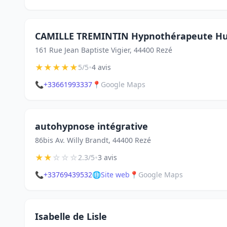
CAMILLE TREMINTIN Hypnothérapeute H
161 Rue Jean Baptiste Vigier, 44400 Rezé
★
★
★
★
★
•
5/5
4 avis
📞
+33661993337
📍
Google Maps
autohypnose intégrative
86bis Av. Willy Brandt, 44400 Rezé
★
★
☆
☆
☆
•
2.3/5
3 avis
📞
+33769439532
🌐
Site web
📍
Google Maps
Isabelle de Lisle