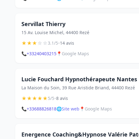
Servillat Thierry
15 Av. Louise Michel, 44400 Rezé
★
★
★
☆
☆
•
3.1/5
14 avis
📞
+33240403215
📍
Google Maps
Lucie Fouchard Hypnothérapeute Nantes
La Maison du Soin, 39 Rue Aristide Briand, 44400 Rezé
★
★
★
★
★
•
5/5
8 avis
📞
+33688826818
🌐
Site web
📍
Google Maps
Energence Coaching&Hypnose Valérie Pat