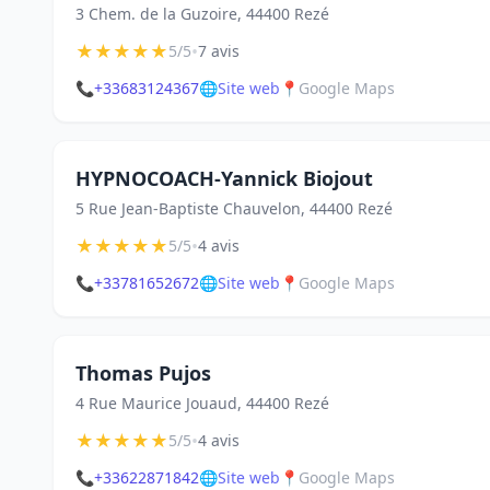
3 Chem. de la Guzoire, 44400 Rezé
★
★
★
★
★
•
5/5
7 avis
📞
+33683124367
🌐
Site web
📍
Google Maps
HYPNOCOACH-Yannick Biojout
5 Rue Jean-Baptiste Chauvelon, 44400 Rezé
★
★
★
★
★
•
5/5
4 avis
📞
+33781652672
🌐
Site web
📍
Google Maps
Thomas Pujos
4 Rue Maurice Jouaud, 44400 Rezé
★
★
★
★
★
•
5/5
4 avis
📞
+33622871842
🌐
Site web
📍
Google Maps