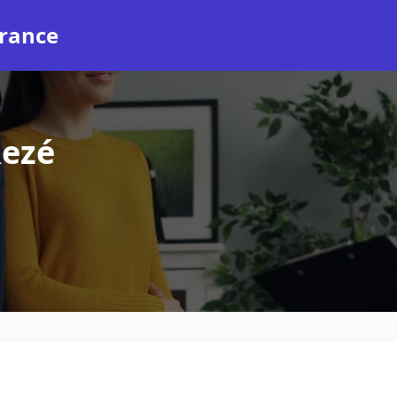
rance
Rezé