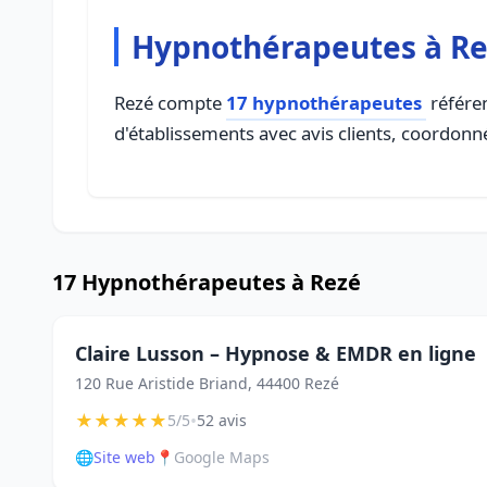
Hypnothérapeutes à R
Rezé compte
17 hypnothérapeutes
référen
d'établissements avec avis clients, coordonné
17 Hypnothérapeutes à Rezé
Claire Lusson – Hypnose & EMDR en ligne
120 Rue Aristide Briand, 44400 Rezé
★
★
★
★
★
•
5/5
52 avis
🌐
Site web
📍
Google Maps