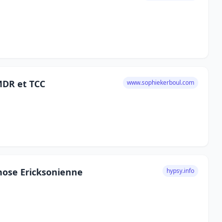
MDR et TCC
www.sophiekerboul.com
ose Ericksonienne
hypsy.info