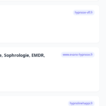
hypnose-vlf.fr
e, Sophrologie, EMDR,
www.evano-hypnose.fr
hypnolinehappi.fr