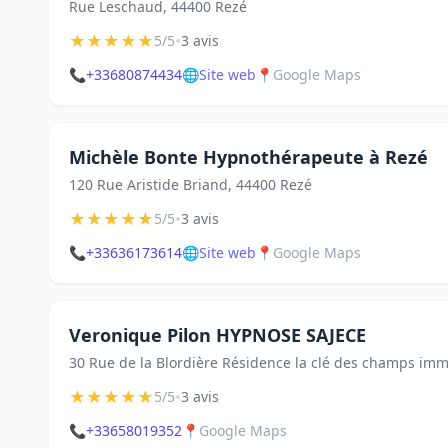
Rue Leschaud, 44400 Rezé
★
★
★
★
★
•
5/5
3 avis
📞
+33680874434
🌐
Site web
📍
Google Maps
Michèle Bonte Hypnothérapeute à Rezé
120 Rue Aristide Briand, 44400 Rezé
★
★
★
★
★
•
5/5
3 avis
📞
+33636173614
🌐
Site web
📍
Google Maps
Veronique Pilon HYPNOSE SAJECE
30 Rue de la Blordière Résidence la clé des champs imm
★
★
★
★
★
•
5/5
3 avis
📞
+33658019352
📍
Google Maps