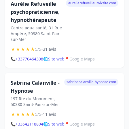
Aurélie Refuveille
aurelierefuveille0.wixsite.com
psychopraticienne,
hypnothérapeute
Centre aqua santé, 31 Rue
Ampère, 50380 Saint-Pair-
sur-Mer
★
★
★
★
★
•
5/5
31 avis
📞
+33770464308
🌐
Site web
📍
Google Maps
Sabrina Calanville -
sabrinacalanville-hypnose.com
Hypnose
197 Rte du Monument,
50380 Saint-Pair-sur-Mer
★
★
★
★
★
•
5/5
11 avis
📞
+33642118804
🌐
Site web
📍
Google Maps