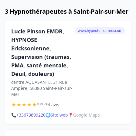
3 Hypnothérapeutes à Saint-Pair-sur-Mer
Lucie Pinson EMDR,
www.hypnoter-et-mer.com
HYPNOSE
Ericksonienne,
Supervision (traumas,
PMA, santé mentale,
Deuil, douleurs)
centre AQUASANTE, 31 Rue
Ampère, 50380 Saint-Pair-sur-
Mer
★
★
★
★
★
•
5/5
34 avis
📞
+33673899220
🌐
Site web
📍
Google Maps