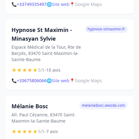
📞
+33749335497
🌐
Site web
📍
Google Maps
Hypnose St Maximin -
hypnose-stmaximin.fr
Minasyan Sylvie
Espace Médical de la Tour, Rte de
Barjols, 83470 Saint-Maximin-la-
Sainte-Baume
★
★
★
★
★
•
5/5
10 avis
📞
+33675806066
🌐
Site web
📍
Google Maps
Mélanie Bosc
melaniebosc.wixsite.com
All. Paul Cézanne, 83470 Saint-
Maximin-la-Sainte-Baume
★
★
★
★
★
•
5/5
7 avis