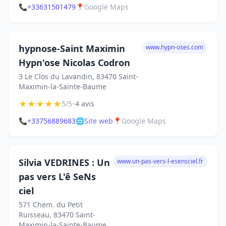
📞
+33631501479
📍
Google Maps
hypnose-Saint Maximin
www.hypn-oses.com
Hypn'ose Nicolas Codron
3 Le Clos du Lavandin, 83470 Saint-
Maximin-la-Sainte-Baume
★
★
★
★
★
•
5/5
4 avis
📞
+33756889683
🌐
Site web
📍
Google Maps
Silvia VEDRINES : Un
www.un-pas-vers-l-esensciel.fr
pas vers L'ê SeNs
ciel
571 Chem. du Petit
Ruisseau, 83470 Saint-
Maximin-la-Sainte-Baume