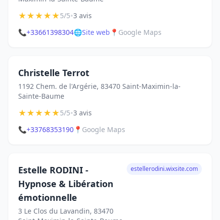
★
★
★
★
★
•
5/5
3 avis
📞
+33661398304
🌐
Site web
📍
Google Maps
Christelle Terrot
1192 Chem. de l'Argérie, 83470 Saint-Maximin-la-
Sainte-Baume
★
★
★
★
★
•
5/5
3 avis
📞
+33768353190
📍
Google Maps
Estelle RODINI -
estellerodini.wixsite.com
Hypnose & Libération
émotionnelle
3 Le Clos du Lavandin, 83470