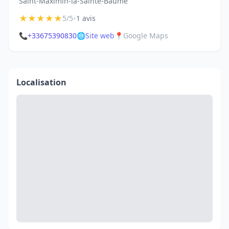
Saint-Maximin-la-Sainte-Baume
★
★
★
★
★
•
5/5
1 avis
📞
+33675390830
🌐
Site web
📍
Google Maps
Localisation