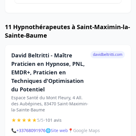
11 Hypnothérapeutes à Saint-Maximin-la-
Sainte-Baume
David Beltritti - Maître
davidbeltritti.com
Praticien en Hypnose, PNL,
EMDR+, Praticien en
Techniques d'Optimisation
du Potentiel
Espace Santé du Mont Fleury, 4 All.
des Aubépines, 83470 Saint-Maximin-
la-Sainte-Baume
★
★
★
★
★
•
5/5
101 avis
📞
+33768091976
🌐
Site web
📍
Google Maps