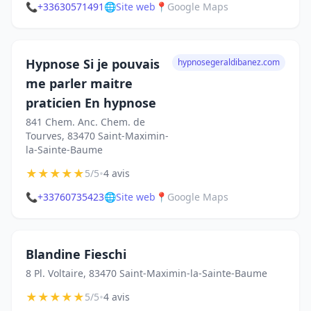
📞
+33630571491
🌐
Site web
📍
Google Maps
Hypnose Si je pouvais
hypnosegeraldibanez.com
me parler maitre
praticien En hypnose
841 Chem. Anc. Chem. de
Tourves, 83470 Saint-Maximin-
la-Sainte-Baume
★
★
★
★
★
•
5/5
4 avis
📞
+33760735423
🌐
Site web
📍
Google Maps
Blandine Fieschi
8 Pl. Voltaire, 83470 Saint-Maximin-la-Sainte-Baume
★
★
★
★
★
•
5/5
4 avis