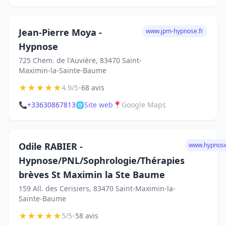
Jean-Pierre Moya -
www.jpm-hypnose.fr
Hypnose
725 Chem. de l'Auvière, 83470 Saint-
Maximin-la-Sainte-Baume
★
★
★
★
★
•
4.9/5
68 avis
📞
+33630867813
🌐
Site web
📍
Google Maps
Odile RABIER -
www.hypnos
Hypnose/PNL/Sophrologie/Thérapies
brèves St Maximin la Ste Baume
159 All. des Cerisiers, 83470 Saint-Maximin-la-
Sainte-Baume
★
★
★
★
★
•
5/5
58 avis