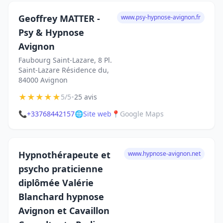
Geoffrey MATTER -
www.psy-hypnose-avignon.fr
Psy & Hypnose
Avignon
Faubourg Saint-Lazare, 8 Pl.
Saint-Lazare Résidence du,
84000 Avignon
★
★
★
★
★
•
5/5
25 avis
📞
+33768442157
🌐
Site web
📍
Google Maps
Hypnothérapeute et
www.hypnose-avignon.net
psycho praticienne
diplômée Valérie
Blanchard hypnose
Avignon et Cavaillon