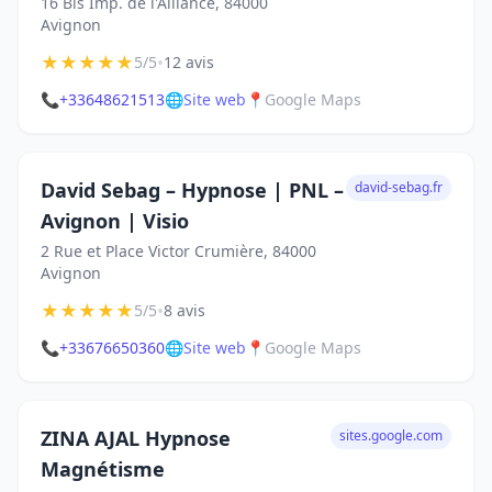
16 Bis Imp. de l'Alliance, 84000
Avignon
★
★
★
★
★
•
5/5
12 avis
📞
+33648621513
🌐
Site web
📍
Google Maps
David Sebag – Hypnose | PNL –
david-sebag.fr
Avignon | Visio
2 Rue et Place Victor Crumière, 84000
Avignon
★
★
★
★
★
•
5/5
8 avis
📞
+33676650360
🌐
Site web
📍
Google Maps
ZINA AJAL Hypnose
sites.google.com
Magnétisme