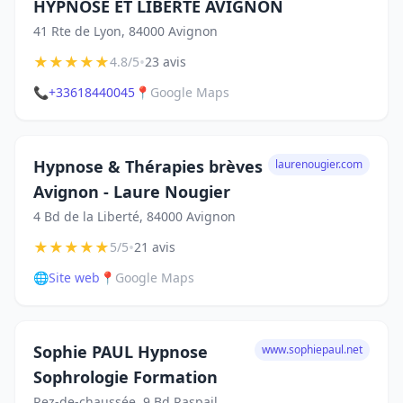
HYPNOSE ET LIBERTE AVIGNON
41 Rte de Lyon, 84000 Avignon
★
★
★
★
★
•
4.8/5
23 avis
📞
+33618440045
📍
Google Maps
Hypnose & Thérapies brèves
laurenougier.com
Avignon - Laure Nougier
4 Bd de la Liberté, 84000 Avignon
★
★
★
★
★
•
5/5
21 avis
🌐
Site web
📍
Google Maps
Sophie PAUL Hypnose
www.sophiepaul.net
Sophrologie Formation
Rez-de-chaussée, 9 Bd Raspail,