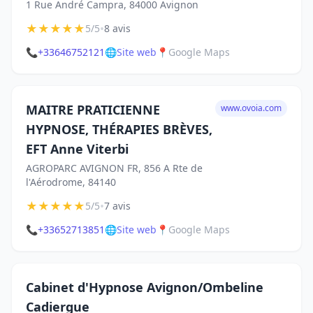
1 Rue André Campra, 84000 Avignon
★
★
★
★
★
•
5/5
8 avis
📞
+33646752121
🌐
Site web
📍
Google Maps
MAITRE PRATICIENNE
www.ovoia.com
HYPNOSE, THÉRAPIES BRÈVES,
EFT Anne Viterbi
AGROPARC AVIGNON FR, 856 A Rte de
l'Aérodrome, 84140
★
★
★
★
★
•
5/5
7 avis
📞
+33652713851
🌐
Site web
📍
Google Maps
Cabinet d'Hypnose Avignon/Ombeline
Cadiergue