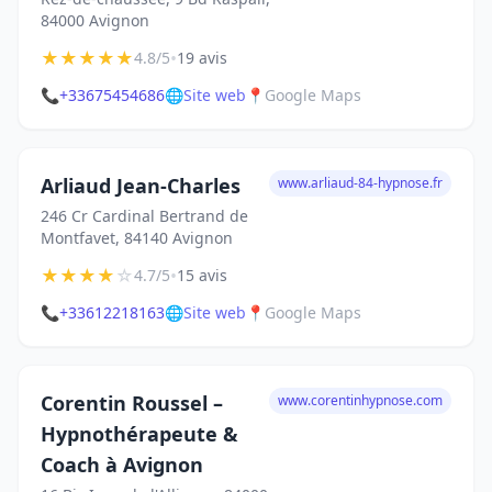
84000 Avignon
★
★
★
★
★
•
4.8/5
19 avis
📞
+33675454686
🌐
Site web
📍
Google Maps
Arliaud Jean-Charles
www.arliaud-84-hypnose.fr
246 Cr Cardinal Bertrand de
Montfavet, 84140 Avignon
★
★
★
★
☆
•
4.7/5
15 avis
📞
+33612218163
🌐
Site web
📍
Google Maps
Corentin Roussel –
www.corentinhypnose.com
Hypnothérapeute &
Coach à Avignon