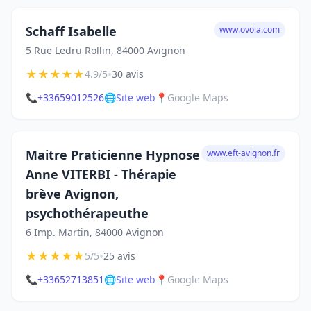
Schaff Isabelle
www.ovoia.com
5 Rue Ledru Rollin, 84000 Avignon
★
★
★
★
★
•
4.9/5
30 avis
📞
+33659012526
🌐
Site web
📍
Google Maps
Maitre Praticienne Hypnose
www.eft-avignon.fr
Anne VITERBI - Thérapie
brève Avignon,
psychothérapeuthe
6 Imp. Martin, 84000 Avignon
★
★
★
★
★
•
5/5
25 avis
📞
+33652713851
🌐
Site web
📍
Google Maps