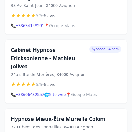
38 Av. Saint-Jean, 84000 Avignon
★
★
★
★
★
•
5/5
6 avis
📞
+33634158291
📍
Google Maps
Cabinet Hypnose
hypnose-84.com
Ericksonienne - Mathieu
Jolivet
24bis Rte de Morières, 84000 Avignon
★
★
★
★
★
•
5/5
6 avis
📞
+33606482557
🌐
Site web
📍
Google Maps
Hypnose Mieux-Être Murielle Colom
320 Chem. des Sonnailles, 84000 Avignon