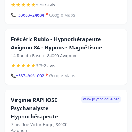
★
★
★
★
★
•
5/5
3 avis
📞
+33683424684
📍
Google Maps
Frédéric Rubio - Hypnothérapeute
Avignon 84 - Hypnose Magnétisme
14 Rue du Basilic, 84000 Avignon
★
★
★
★
★
•
5/5
2 avis
📞
+33749461002
📍
Google Maps
Virginie RAPHOSE
www.psychologue.net
Psychanalyste
Hypnothérapeute
7 bis Rue Victor Hugo, 84000
Avignon