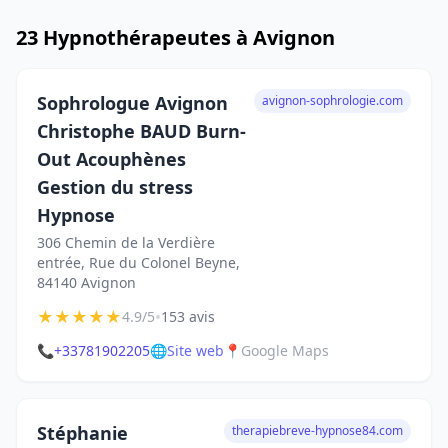
23 Hypnothérapeutes à Avignon
Sophrologue Avignon
avignon-sophrologie.com
Christophe BAUD Burn-
Out Acouphènes
Gestion du stress
Hypnose
306 Chemin de la Verdière
entrée, Rue du Colonel Beyne,
84140 Avignon
★
★
★
★
★
•
4.9/5
153 avis
📞
+33781902205
🌐
Site web
📍
Google Maps
Stéphanie
therapiebreve-hypnose84.com