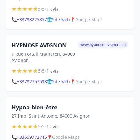
★
★
★
★
★
•
5/5
1 avis
📞
+33788225857
🌐
Site web
📍
Google Maps
HYPNOSE AVIGNON
www.hypnose-avignon.net
7 Rue Portail Matheron, 84000
Avignon
★
★
★
★
★
•
5/5
1 avis
📞
+33782757593
🌐
Site web
📍
Google Maps
Hypno-bien-être
27 Imp. Saint-Antoine, 84000 Avignon
★
★
★
★
★
•
5/5
1 avis
📞
+33659772745
📍
Google Maps