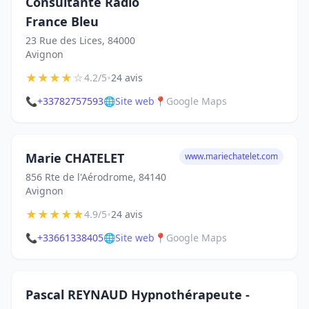
Consultante Radio
France Bleu
23 Rue des Lices, 84000
Avignon
★
★
★
★
☆
•
4.2/5
24 avis
📞
+33782757593
🌐
Site web
📍
Google Maps
Marie CHATELET
www.mariechatelet.com
856 Rte de l'Aérodrome, 84140
Avignon
★
★
★
★
★
•
4.9/5
24 avis
📞
+33661338405
🌐
Site web
📍
Google Maps
Pascal REYNAUD Hypnothérapeute -