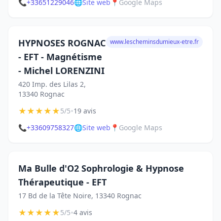
📞
+33651229046
🌐
Site web
📍
Google Maps
HYPNOSES ROGNAC
www.lescheminsdumieux-etre.fr
- EFT - Magnétisme
- Michel LORENZINI
420 Imp. des Lilas 2,
13340 Rognac
★
★
★
★
★
•
5/5
19 avis
📞
+33609758327
🌐
Site web
📍
Google Maps
Ma Bulle d'O2 Sophrologie & Hypnose
Thérapeutique - EFT
17 Bd de la Tête Noire, 13340 Rognac
★
★
★
★
★
•
5/5
4 avis