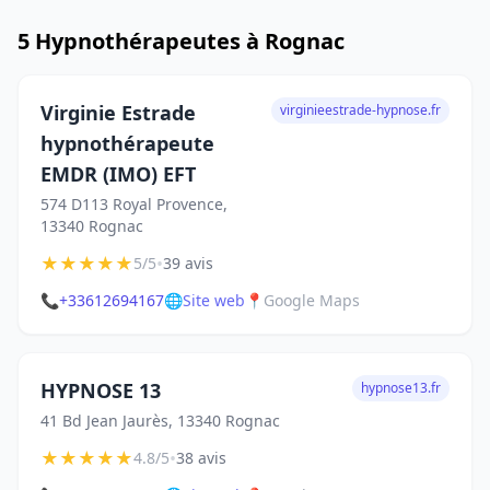
5 Hypnothérapeutes à Rognac
Virginie Estrade
virginieestrade-hypnose.fr
hypnothérapeute
EMDR (IMO) EFT
574 D113 Royal Provence,
13340 Rognac
★
★
★
★
★
•
5/5
39 avis
📞
+33612694167
🌐
Site web
📍
Google Maps
HYPNOSE 13
hypnose13.fr
41 Bd Jean Jaurès, 13340 Rognac
★
★
★
★
★
•
4.8/5
38 avis