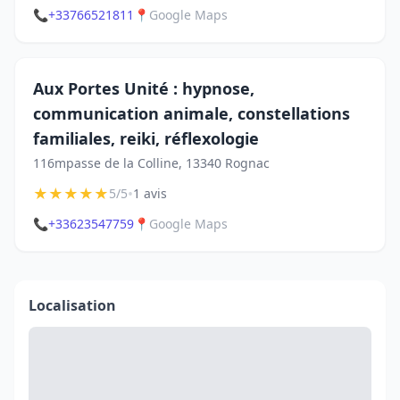
📞
+33766521811
📍
Google Maps
Aux Portes Unité : hypnose,
communication animale, constellations
familiales, reiki, réflexologie
116mpasse de la Colline, 13340 Rognac
★
★
★
★
★
•
5/5
1 avis
📞
+33623547759
📍
Google Maps
Localisation