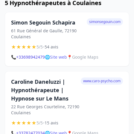
5 Hypnothérapeutes à Coulaines
Simon Segouin Schapira
simonsegouin.com
61 Rue Général de Gaulle, 72190
Coulaines
★
★
★
★
★
•
5/5
54 avis
📞
+33698942479
🌐
Site web
📍
Google Maps
Caroline Daneluzzi |
www.caro-psycho.com
Hypnothérapeute |
Hypnose sur Le Mans
22 Rue Georges Courteline, 72190
Coulaines
★
★
★
★
★
•
5/5
15 avis
📞
+33782477034
🌐
Site web
📍
Google Maps