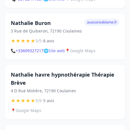
Nathalie Buron
auxsoinsdelame.fr
3 Rue de Quiberon, 72190 Coulaines
★
★
★
★
★
•
5/5
8 avis
📞
+33609327217
🌐
Site web
📍
Google Maps
Nathalie havre hypnothérapie Thérapie
Brève
4 D Rue Molière, 72190 Coulaines
★
★
★
★
★
•
5/5
5 avis
📍
Google Maps