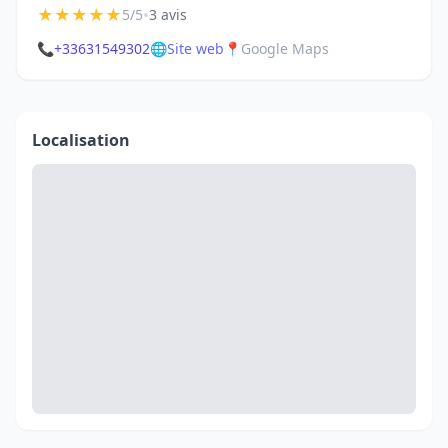
★
★
★
★
★
•
5/5
3 avis
📞
+33631549302
🌐
Site web
📍
Google Maps
Localisation