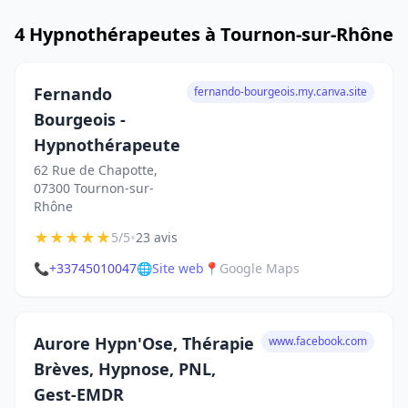
4 Hypnothérapeutes à Tournon-sur-Rhône
Fernando
fernando-bourgeois.my.canva.site
Bourgeois -
Hypnothérapeute
62 Rue de Chapotte,
07300 Tournon-sur-
Rhône
★
★
★
★
★
•
5/5
23 avis
📞
+33745010047
🌐
Site web
📍
Google Maps
Aurore Hypn'Ose, Thérapie
www.facebook.com
Brèves, Hypnose, PNL,
Gest-EMDR