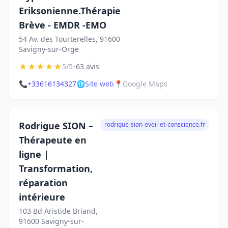
Eriksonienne.Thérapie
Brève - EMDR -EMO
54 Av. des Tourterelles, 91600
Savigny-sur-Orge
★
★
★
★
★
•
5/5
63 avis
📞
+33616134327
🌐
Site web
📍
Google Maps
Rodrigue SION –
rodrigue-sion-eveil-et-conscience.fr
Thérapeute en
ligne |
Transformation,
réparation
intérieure
103 Bd Aristide Briand,
91600 Savigny-sur-