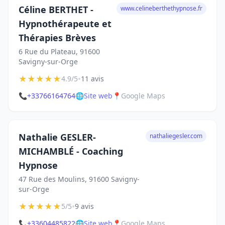
Céline BERTHET -
www.celineberthethypnose.fr
Hypnothérapeute et
Thérapies Brèves
6 Rue du Plateau, 91600
Savigny-sur-Orge
★
★
★
★
★
•
4.9/5
11 avis
📞
+33766164764
🌐
Site web
📍
Google Maps
Nathalie GESLER-
nathaliegesler.com
MICHAMBLÉ - Coaching
Hypnose
47 Rue des Moulins, 91600 Savigny-
sur-Orge
★
★
★
★
★
•
5/5
9 avis
📞
+33604485822
🌐
Site web
📍
Google Maps