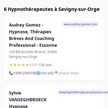
6 Hypnothérapeutes à Savigny-sur-Orge
Audrey Gomez -
www.audrey-gomez.com
Hypnose, Thérapies
Brèves And Coaching
Professional - Essonne
103 Bd Aristide Briand, 91600
Savigny-sur-Orge
★
★
★
★
★
•
4.9/5
126 avis
📞
+33612592106
🌐
Site web
📍
Google Maps
Sylvie
www.hypnotherapeutesylvievan.co
VANSEGHBROECK
Hypnose