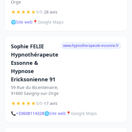
Orge
★
★
★
★
★
•
5/5
28 avis
🌐
Site web
📍
Google Maps
Sophie FELIE
www.hypnotherapeute-essonne.fr
Hypnothérapeute
Essonne &
Hypnose
Ericksonienne 91
59 Rue du Bicentenaire,
91600 Savigny-sur-Orge
★
★
★
★
★
•
5/5
17 avis
📞
+33608114328
🌐
Site web
📍
Google Maps