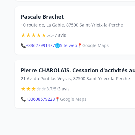
Pascale Brachet
10 route de, La Gabie, 87500 Saint-Yrieix-la-Perche
★
★
★
★
★
•
5/5
7 avis
📞
+33627991477
🌐
Site web
📍
Google Maps
Pierre CHAROLAIS. Cessation d'activités a
21 Av. du Pont las Veyras, 87500 Saint-Yrieix-la-Perche
★
★
★
☆
☆
•
3.7/5
3 avis
📞
+33608579228
📍
Google Maps