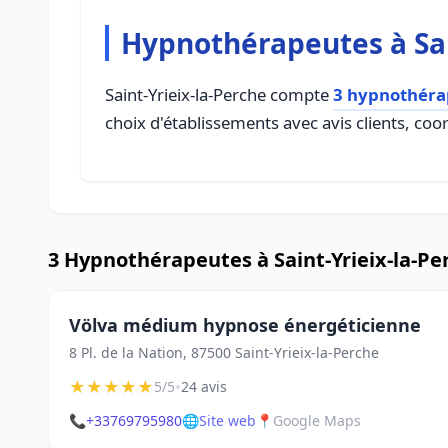
Hypnothérapeutes à Sai
Saint-Yrieix-la-Perche compte
3 hypnothéra
choix d'établissements avec avis clients, coo
3 Hypnothérapeutes à Saint-Yrieix-la-Pe
Völva médium hypnose énergéticienne
8 Pl. de la Nation, 87500 Saint-Yrieix-la-Perche
★
★
★
★
★
•
5/5
24 avis
📞
+33769795980
🌐
Site web
📍
Google Maps