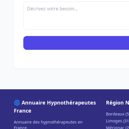
🌀 Annuaire Hypnothérapeutes
Région N
France
Bordeaux (5
Limoges (31
Annuaire des hypnothérapeutes en
France.
Mérignac (2