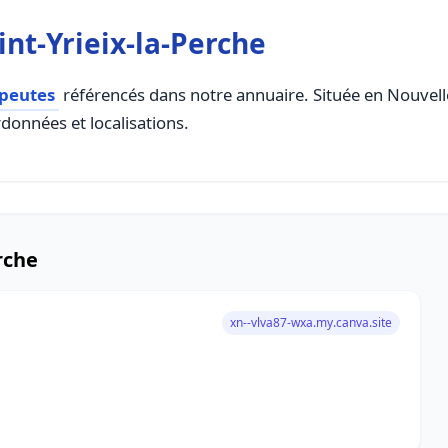
nt-Yrieix-la-Perche
peutes
référencés dans notre annuaire. Située en Nouvelle 
rdonnées et localisations.
rche
xn--vlva87-wxa.my.canva.site