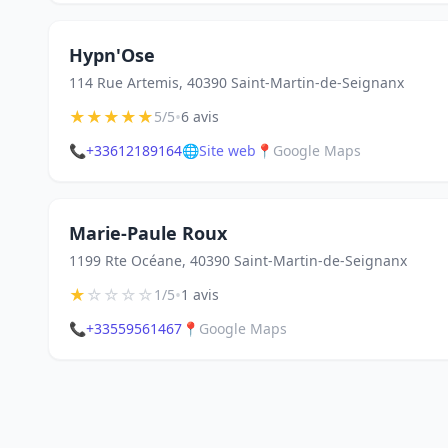
Hypn'Ose
114 Rue Artemis, 40390 Saint-Martin-de-Seignanx
★
★
★
★
★
•
5/5
6 avis
📞
+33612189164
🌐
Site web
📍
Google Maps
Marie-Paule Roux
1199 Rte Océane, 40390 Saint-Martin-de-Seignanx
★
☆
☆
☆
☆
•
1/5
1 avis
📞
+33559561467
📍
Google Maps