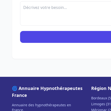
🌀 Annuaire Hypnothérapeutes
Région N
France
Bordeaux (5
Limoges (31
Annuaire des hypnothérapeutes en
France.
Mérignac (2