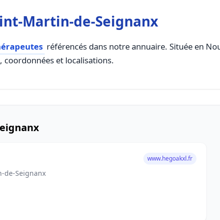
int-Martin-de-Seignanx
hérapeutes
référencés dans notre annuaire. Située en Nouv
s, coordonnées et localisations.
Seignanx
www.hegoakxl.fr
in-de-Seignanx