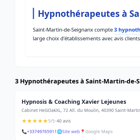
Hypnothérapeutes à Sa
Saint-Martin-de-Seignanx compte
3 hypnot
large choix d'établissements avec avis client
3 Hypnothérapeutes à Saint-Martin-de-
Hypnosis & Coaching Xavier Lejeunes
Cabinet HeGOakXL, 72 All. du Moulin, 40390 Saint-Mart
★
★
★
★
★
•
5/5
40 avis
📞
+33749765911
🌐
Site web
📍
Google Maps