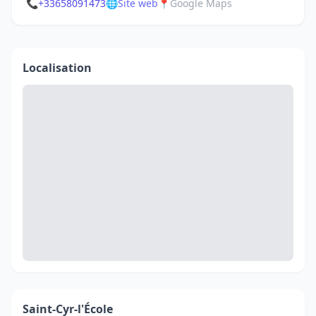
📞
+33658091473
🌐
Site web
📍
Google Maps
Localisation
Saint-Cyr-l'École