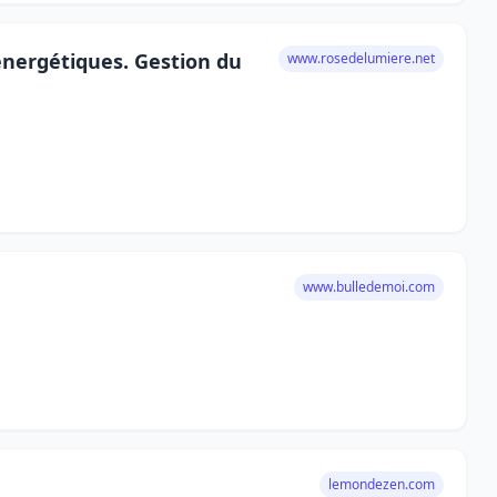
énergétiques. Gestion du
www.rosedelumiere.net
www.bulledemoi.com
lemondezen.com