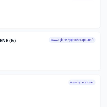
NE (Ei)
www.eglene-hypnotherapeute.fr
www.hypnoos.net