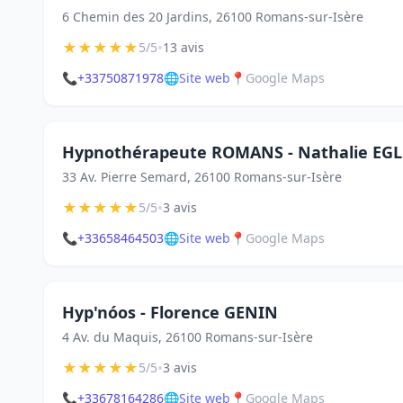
6 Chemin des 20 Jardins, 26100 Romans-sur-Isère
★
★
★
★
★
•
5/5
13 avis
📞
+33750871978
🌐
Site web
📍
Google Maps
Hypnothérapeute ROMANS - Nathalie EGLE
33 Av. Pierre Semard, 26100 Romans-sur-Isère
★
★
★
★
★
•
5/5
3 avis
📞
+33658464503
🌐
Site web
📍
Google Maps
Hyp'nóos - Florence GENIN
4 Av. du Maquis, 26100 Romans-sur-Isère
★
★
★
★
★
•
5/5
3 avis
📞
+33678164286
🌐
Site web
📍
Google Maps