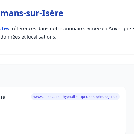
mans-sur-Isère
utes
référencés dans notre annuaire. Située en Auvergne Rh
rdonnées et localisations.
e
gue
www.aline-caillet-hypnotherapeute-sophrologue.fr