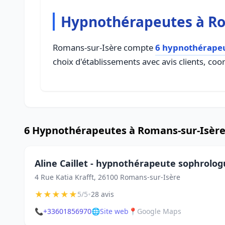
Hypnothérapeutes à Ro
Romans-sur-Isère compte
6 hypnothérape
choix d'établissements avec avis clients, coo
6 Hypnothérapeutes à Romans-sur-Isèr
Aline Caillet - hypnothérapeute sophrolo
4 Rue Katia Krafft, 26100 Romans-sur-Isère
★
★
★
★
★
•
5/5
28 avis
📞
+33601856970
🌐
Site web
📍
Google Maps