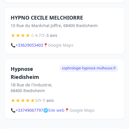
HYPNO CECILE MELCHIORRE
10 Rue du Maréchal Joffre, 68400 Riedisheim
★
★
★
★
☆
•
4.7/5
3 avis
📞
+33629053403
📍
Google Maps
Hypnose
sophrologie-hypnose-mulhouse.fr
Riedisheim
1B Rue de l'Industrie,
68400 Riedisheim
★
★
★
★
★
•
5/5
1 avis
📞
+33749067797
🌐
Site web
📍
Google Maps