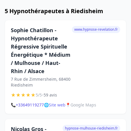
5 Hypnothérapeutes à Riedisheim
Sophie Chatillon -
www.hypnose-revelation.fr
Hypnothérapeute
Régressive Spirituelle
Énergétique * Médium
/ Mulhouse / Haut-
Rhin / Alsace
7 Rue de Zimmersheim, 68400
Riedisheim
★
★
★
★
★
•
5/5
59 avis
📞
+33649119277
🌐
Site web
📍
Google Maps
Nicolas Gros -
hypnose-mulhouse-riedisheim.fr