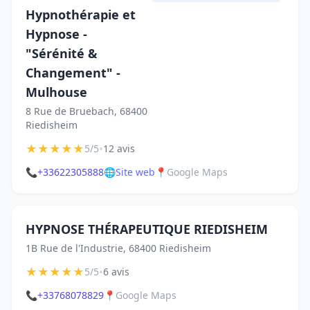
Hypnothérapie et
Hypnose -
"Sérénité &
Changement" -
Mulhouse
8 Rue de Bruebach, 68400
Riedisheim
★
★
★
★
★
•
5/5
12 avis
📞
+33622305888
🌐
Site web
📍
Google Maps
HYPNOSE THÉRAPEUTIQUE RIEDISHEIM
1B Rue de l'Industrie, 68400 Riedisheim
★
★
★
★
★
•
5/5
6 avis
📞
+33768078829
📍
Google Maps