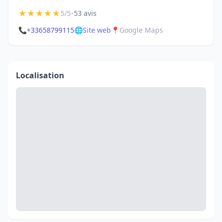
★
★
★
★
★
•
5/5
53 avis
📞
+33658799115
🌐
Site web
📍
Google Maps
Localisation