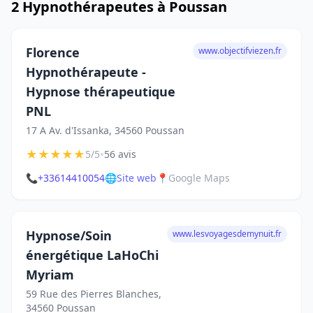
2 Hypnothérapeutes à Poussan
Florence
www.objectifviezen.fr
Hypnothérapeute -
Hypnose thérapeutique
PNL
17 A Av. d'Issanka, 34560 Poussan
★
★
★
★
★
•
5/5
56 avis
📞
+33614410054
🌐
Site web
📍
Google Maps
Hypnose/Soin
www.lesvoyagesdemynuit.fr
énergétique LaHoChi
Myriam
59 Rue des Pierres Blanches,
34560 Poussan