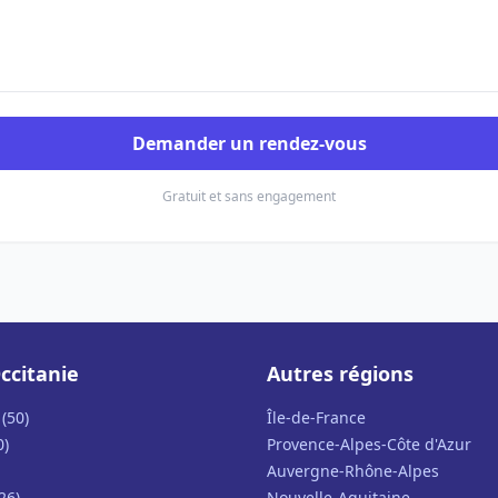
Demander un rendez-vous
Gratuit et sans engagement
ccitanie
Autres régions
(50)
Île-de-France
0)
Provence-Alpes-Côte d'Azur
Auvergne-Rhône-Alpes
26)
Nouvelle-Aquitaine