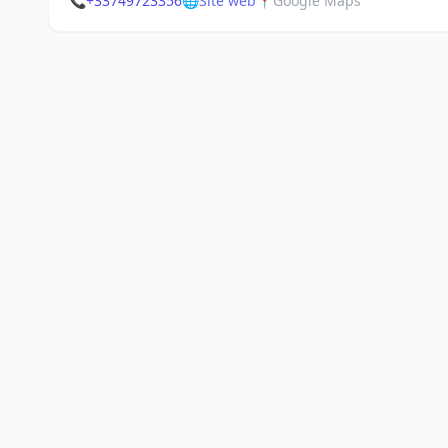
📞
+33749723356
🌐
Site web
📍
Google Maps