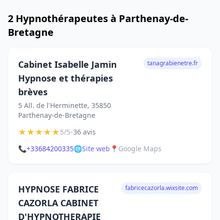
2 Hypnothérapeutes à Parthenay-de-
Bretagne
Cabinet Isabelle Jamin
tanagrabienetre.fr
Hypnose et thérapies
brèves
5 All. de l'Herminette, 35850
Parthenay-de-Bretagne
★
★
★
★
★
•
5/5
36 avis
📞
+33684200335
🌐
Site web
📍
Google Maps
HYPNOSE FABRICE
fabricecazorla.wixsite.com
CAZORLA CABINET
D'HYPNOTHERAPIE