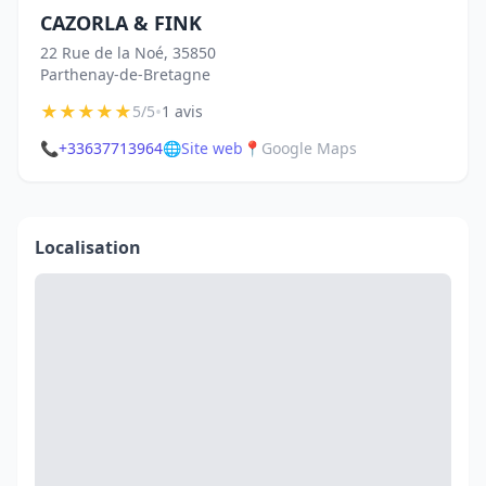
CAZORLA & FINK
22 Rue de la Noé, 35850
Parthenay-de-Bretagne
★
★
★
★
★
•
5/5
1 avis
📞
+33637713964
🌐
Site web
📍
Google Maps
Localisation