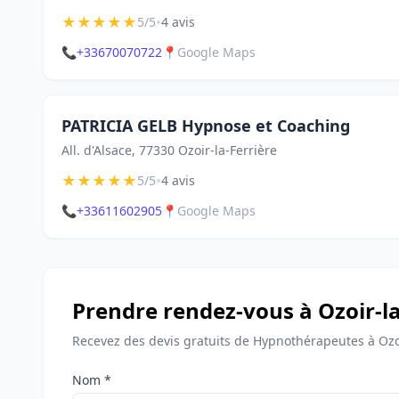
★
★
★
★
★
•
5/5
4 avis
📞
+33670070722
📍
Google Maps
PATRICIA GELB Hypnose et Coaching
All. d'Alsace, 77330 Ozoir-la-Ferrière
★
★
★
★
★
•
5/5
4 avis
📞
+33611602905
📍
Google Maps
Prendre rendez-vous à Ozoir-la
Recevez des devis gratuits de Hypnothérapeutes à Ozoi
Nom *