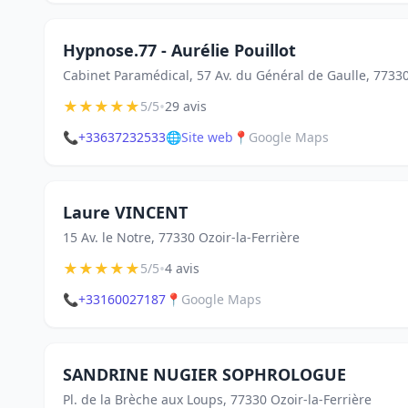
Hypnose.77 - Aurélie Pouillot
Cabinet Paramédical, 57 Av. du Général de Gaulle, 77330
★
★
★
★
★
•
5/5
29 avis
📞
+33637232533
🌐
Site web
📍
Google Maps
Laure VINCENT
15 Av. le Notre, 77330 Ozoir-la-Ferrière
★
★
★
★
★
•
5/5
4 avis
📞
+33160027187
📍
Google Maps
SANDRINE NUGIER SOPHROLOGUE
Pl. de la Brèche aux Loups, 77330 Ozoir-la-Ferrière