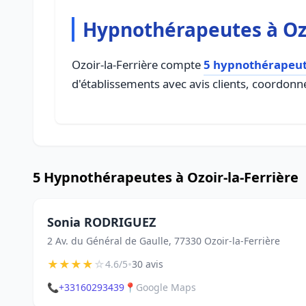
Hypnothérapeutes à Ozo
Ozoir-la-Ferrière compte
5 hypnothérapeu
d'établissements avec avis clients, coordonné
5 Hypnothérapeutes à Ozoir-la-Ferrière
Sonia RODRIGUEZ
2 Av. du Général de Gaulle, 77330 Ozoir-la-Ferrière
★
★
★
★
☆
•
4.6/5
30 avis
📞
+33160293439
📍
Google Maps