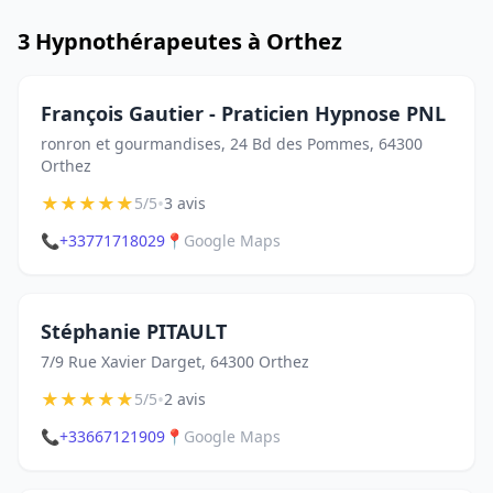
3 Hypnothérapeutes à Orthez
François Gautier - Praticien Hypnose PNL
ronron et gourmandises, 24 Bd des Pommes, 64300
Orthez
★
★
★
★
★
•
5/5
3 avis
📞
+33771718029
📍
Google Maps
Stéphanie PITAULT
7/9 Rue Xavier Darget, 64300 Orthez
★
★
★
★
★
•
5/5
2 avis
📞
+33667121909
📍
Google Maps