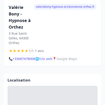
Valérie
valeriebony-hypnose-ericksonienne-orthez.fr
Bony -
Hypnose à
Orthez
3 Rue Saint-
Gilles, 64300
Orthez
★
★
★
★
★
•
5/5
1 avis
📞
+33687478008
🌐
Site web
📍
Google Maps
Localisation