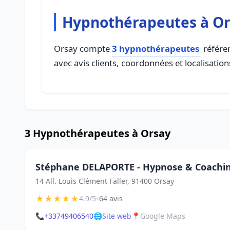
Hypnothérapeutes à O
Orsay compte
3 hypnothérapeutes
référen
avec avis clients, coordonnées et localisation
3 Hypnothérapeutes à Orsay
Stéphane DELAPORTE - Hypnose & Coachin
14 All. Louis Clément Faller, 91400 Orsay
★
★
★
★
★
•
4.9/5
64 avis
📞
+33749406540
🌐
Site web
📍
Google Maps