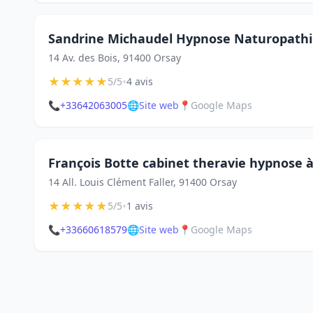
Sandrine Michaudel Hypnose Naturopathi
14 Av. des Bois, 91400 Orsay
★
★
★
★
★
•
5/5
4 avis
📞
+33642063005
🌐
Site web
📍
Google Maps
François Botte cabinet theravie hypnose 
14 All. Louis Clément Faller, 91400 Orsay
★
★
★
★
★
•
5/5
1 avis
📞
+33660618579
🌐
Site web
📍
Google Maps