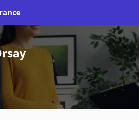
rance
Orsay