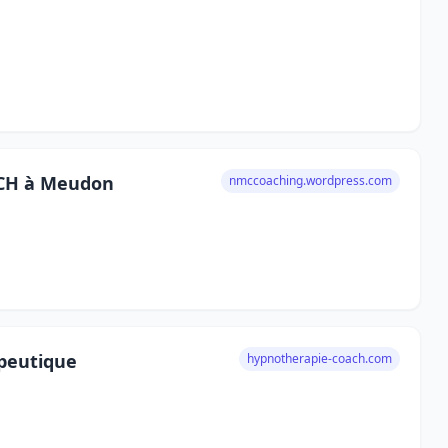
CH à Meudon
nmccoaching.wordpress.com
peutique
hypnotherapie-coach.com