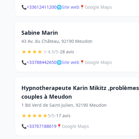
📞
+33612411200
🌐
Site web
📍
Google Maps
Sabine Marin
43 Av. du Château, 92190 Meudon
★
★
★
★
☆
•
4.5/5
28 avis
📞
+33788442650
🌐
Site web
📍
Google Maps
Hypnotherapeute Karin Mikitz ,problèmes r
couples à Meudon
1 Bd Verd de Saint-Julien, 92190 Meudon
★
★
★
★
★
•
5/5
17 avis
📞
+33767188619
📍
Google Maps