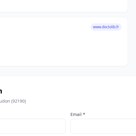
www.doctolib.fr
n
udon (92190)
Email *