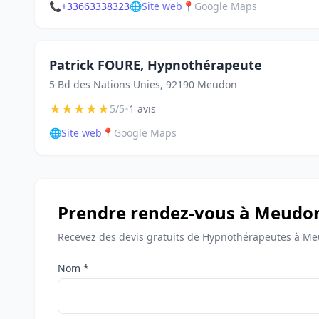
📞
+33663338323
🌐
Site web
📍
Google Maps
Patrick FOURE, Hypnothérapeute
5 Bd des Nations Unies, 92190 Meudon
★
★
★
★
★
•
5/5
1 avis
🌐
Site web
📍
Google Maps
Prendre rendez-vous à Meudo
Recevez des devis gratuits de Hypnothérapeutes à Me
Nom *