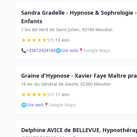
Sandra Gradelle - Hypnose & Sophrologie -
Enfants
1 bis Bd Verd de Saint-Julien, 92190 Meudon
★
★
★
★
★
•
5/5
13 avis
📞
+33672424160
🌐
Site web
📍
Google Maps
Graine d'Hypnose - Xavier Faye Maître pr
16 Av. du Général de Gaulle, 92360 Meudon
★
★
★
★
★
•
5/5
11 avis
🌐
Site web
📍
Google Maps
Delphine AVICE de BELLEVUE, Hypnothérap