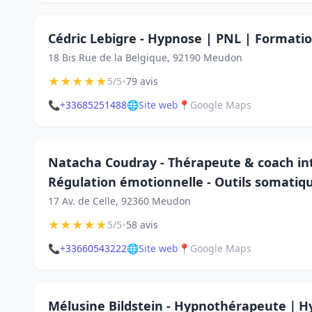
Cédric Lebigre - Hypnose | PNL | Formati
18 Bis Rue de la Belgique, 92190 Meudon
★
★
★
★
★
•
5/5
79 avis
📞
+33685251488
🌐
Site web
📍
Google Maps
Natacha Coudray - Thérapeute & coach int
Régulation émotionnelle - Outils somatiqu
17 Av. de Celle, 92360 Meudon
★
★
★
★
★
•
5/5
58 avis
📞
+33660543222
🌐
Site web
📍
Google Maps
Mélusine Bildstein - Hypnothérapeute｜