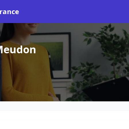
rance
Meudon