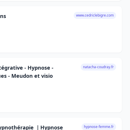
ons
www.cedriclebigre.com
égrative - Hypnose -
natacha-coudray.fr
es - Meudon et visio
Hypnothérapie ｜Hypnose
hypnose-femme.fr