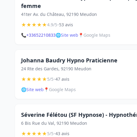
femme
41ter Av. du Château, 92190 Meudon
★
★
★
★
★
•
4.9/5
53 avis
📞
+33652210833
🌐
Site web
📍
Google Maps
Johanna Baudry Hypno Praticienne
24 Rte des Gardes, 92190 Meudon
★
★
★
★
★
•
5/5
47 avis
🌐
Site web
📍
Google Maps
Séverine Félétou (SF Hypnose) - Hypnothé
6 Bis Rue du Val, 92190 Meudon
★
★
★
★
★
•
5/5
43 avis