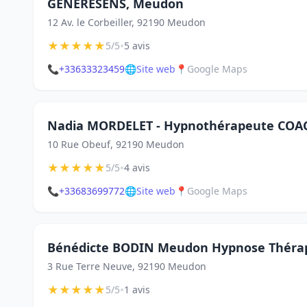
GENERESENS, Meudon
12 Av. le Corbeiller, 92190 Meudon
★
★
★
★
★
•
5/5
5 avis
📞
+33633323459
🌐
Site web
📍
Google Maps
Nadia MORDELET - Hypnothérapeute COA
10 Rue Obeuf, 92190 Meudon
★
★
★
★
★
•
5/5
4 avis
📞
+33683699772
🌐
Site web
📍
Google Maps
Bénédicte BODIN Meudon Hypnose Théra
3 Rue Terre Neuve, 92190 Meudon
★
★
★
★
★
•
5/5
1 avis