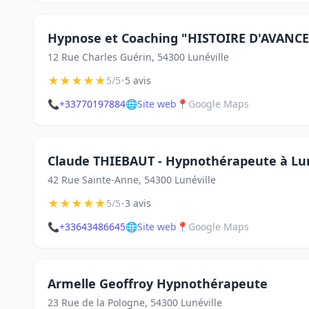
Hypnose et Coaching "HISTOIRE D'AVANC
12 Rue Charles Guérin, 54300 Lunéville
★
★
★
★
★
•
5/5
5 avis
📞
+33770197884
🌐
Site web
📍
Google Maps
Claude THIEBAUT - Hypnothérapeute à Lun
42 Rue Sainte-Anne, 54300 Lunéville
★
★
★
★
★
•
5/5
3 avis
📞
+33643486645
🌐
Site web
📍
Google Maps
Armelle Geoffroy Hypnothérapeute
23 Rue de la Pologne, 54300 Lunéville