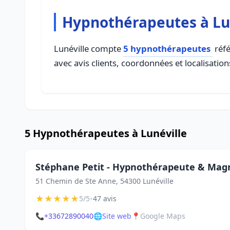
Hypnothérapeutes à Lu
Lunéville compte
5 hypnothérapeutes
réfé
avec avis clients, coordonnées et localisation
5 Hypnothérapeutes à Lunéville
Stéphane Petit - Hypnothérapeute & Mag
51 Chemin de Ste Anne, 54300 Lunéville
★
★
★
★
★
•
5/5
47 avis
📞
+33672890040
🌐
Site web
📍
Google Maps