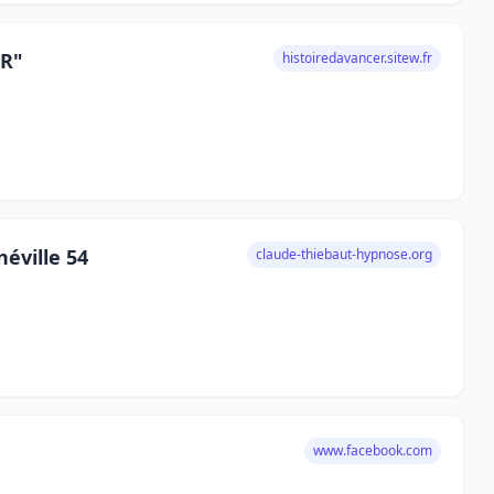
ER"
histoiredavancer.sitew.fr
éville 54
claude-thiebaut-hypnose.org
www.facebook.com