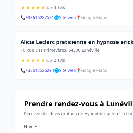
★
★
★
★
★
•
5/5
3 avis
📞
+33616287531
🌐
Site web
📍
Google Maps
Alicia Leclerc praticienne en hypnose eri
16 Rue Des Primevères, 54300 Lunéville
★
★
★
★
★
•
5/5
2 avis
📞
+33612526294
🌐
Site web
📍
Google Maps
Prendre rendez-vous à Lunévil
Recevez des devis gratuits de Hypnothérapeutes à Luné
Nom *