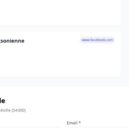
cksonienne
www.facebook.com
le
ville (54300)
Email *