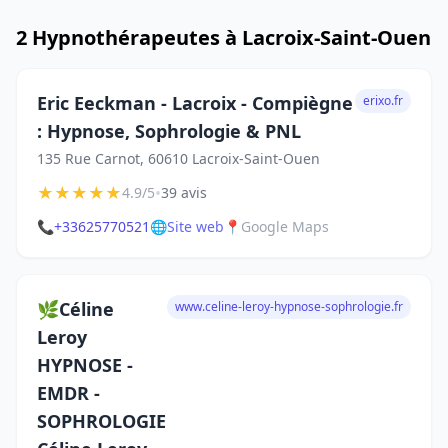
2 Hypnothérapeutes à Lacroix-Saint-Ouen
Eric Eeckman - Lacroix - Compiègne
erixo.fr
: Hypnose, Sophrologie & PNL
135 Rue Carnot, 60610 Lacroix-Saint-Ouen
★
★
★
★
★
•
4.9/5
39 avis
📞
+33625770521
🌐
Site web
📍
Google Maps
🌿Céline
www.celine-leroy-hypnose-sophrologie.fr
Leroy
HYPNOSE -
EMDR -
SOPHROLOGIE