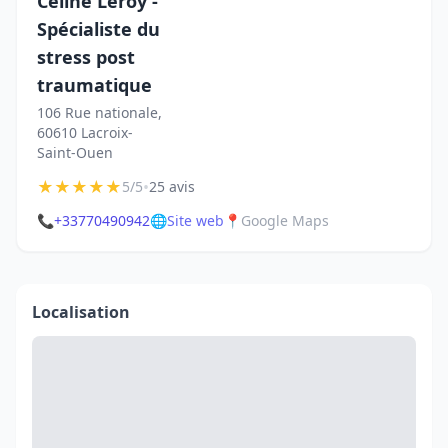
Céline Leroy -
Spécialiste du
stress post
traumatique
106 Rue nationale,
60610 Lacroix-
Saint-Ouen
★
★
★
★
★
•
5/5
25 avis
📞
+33770490942
🌐
Site web
📍
Google Maps
Localisation