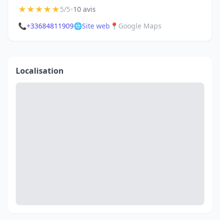
★
★
★
★
★
•
5/5
10 avis
📞
+33684811909
🌐
Site web
📍
Google Maps
Localisation