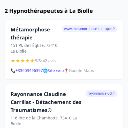
2 Hypnothérapeutes à La Biolle
Métamorphose-
www.metamorphose-therapie.fr
thérapie
151 Pl. de l'Église, 73410
La Biolle
★
★
★
★
★
•
5/5
42 avis
📞
+33603496397
🌐
Site web
📍
Google Maps
Rayonnance Claudine
rayonnance-5d.fr
Carrillat - Détachement des
Traumatismes®
116 Rte de la Chambotte, 73410 La
Biolle