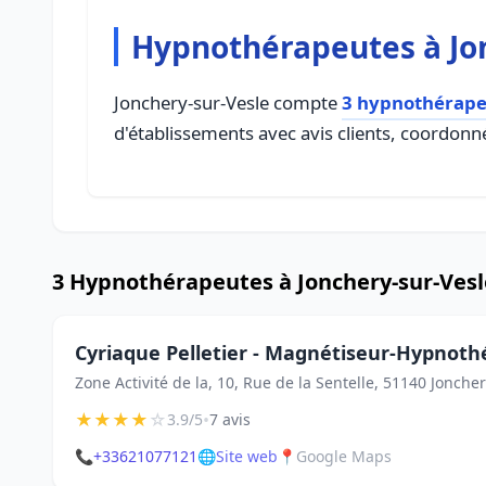
Hypnothérapeutes à Jo
Jonchery-sur-Vesle compte
3 hypnothérape
d'établissements avec avis clients, coordonné
3 Hypnothérapeutes à Jonchery-sur-Vesl
Cyriaque Pelletier - Magnétiseur-Hypnoth
Zone Activité de la, 10, Rue de la Sentelle, 51140 Jonche
★
★
★
★
☆
•
3.9/5
7 avis
📞
+33621077121
🌐
Site web
📍
Google Maps