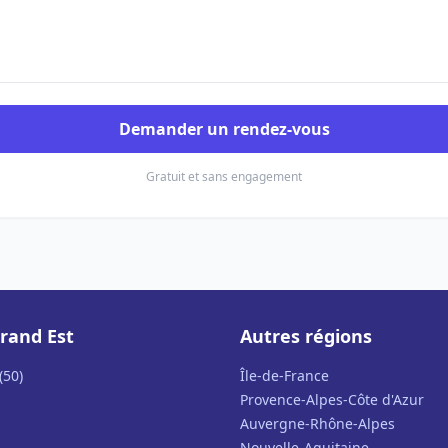
Demander un rendez-vous
Gratuit et sans engagement
rand Est
Autres régions
(50)
Île-de-France
Provence-Alpes-Côte d'Azur
Auvergne-Rhône-Alpes
Nouvelle-Aquitaine