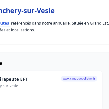
nchery-sur-Vesle
utes
référencés dans notre annuaire. Située en Grand Est, 
es et localisations.
e
érapeute EFT
www.cyriaquepelletier.fr
ry-sur-Vesle