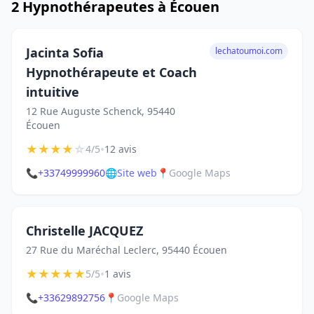
2 Hypnothérapeutes à Écouen
Jacinta Sofia
lechatoumoi.com
Hypnothérapeute et Coach
intuitive
12 Rue Auguste Schenck, 95440
Écouen
★
★
★
★
☆
•
4/5
12 avis
📞
+33749999960
🌐
Site web
📍
Google Maps
Christelle JACQUEZ
27 Rue du Maréchal Leclerc, 95440 Écouen
★
★
★
★
★
•
5/5
1 avis
📞
+33629892756
📍
Google Maps