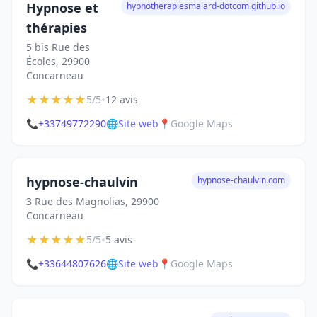
Hypnose et
hypnotherapiesmalard-dotcom.github.io
thérapies
5 bis Rue des
Écoles, 29900
Concarneau
★
★
★
★
★
•
5/5
12 avis
📞
+33749772290
🌐
Site web
📍
Google Maps
hypnose-chaulvin
hypnose-chaulvin.com
3 Rue des Magnolias, 29900
Concarneau
★
★
★
★
★
•
5/5
5 avis
📞
+33644807626
🌐
Site web
📍
Google Maps