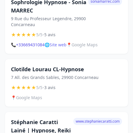
Sophrologie Hypnose - Sonia
soniamarrec.com
MARREC
9 Rue du Professeur Legendre, 29900
Concarneau
★
★
★
★
★
•
5/5
5 avis
📞
+33669431084
🌐
Site web
📍
Google Maps
Clotilde Lourau CL-Hypnose
7 All. des Grands Sables, 29900 Concarneau
★
★
★
★
★
•
5/5
3 avis
📍
Google Maps
Stéphanie Caratti
www.stephaniecaratti.com
Lainé | Hypnose, Reiki