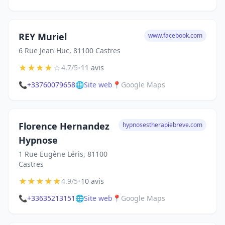
REY Muriel
www.facebook.com
6 Rue Jean Huc, 81100 Castres
★
★
★
★
☆
•
4.7/5
11 avis
📞
+33760079658
🌐
Site web
📍
Google Maps
Florence Hernandez
hypnosestherapiebreve.com
Hypnose
1 Rue Eugène Léris, 81100
Castres
★
★
★
★
★
•
4.9/5
10 avis
📞
+33635213151
🌐
Site web
📍
Google Maps