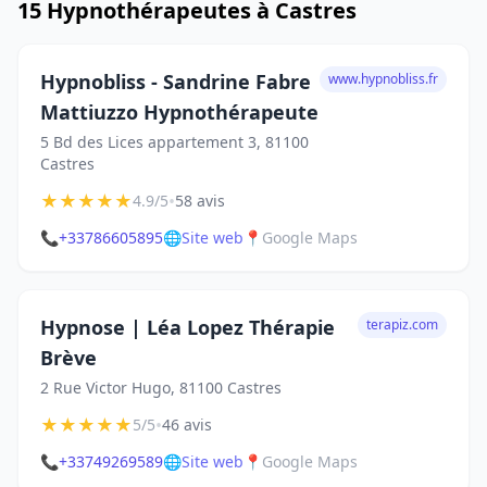
15 Hypnothérapeutes à Castres
Hypnobliss - Sandrine Fabre
www.hypnobliss.fr
Mattiuzzo Hypnothérapeute
5 Bd des Lices appartement 3, 81100
Castres
★
★
★
★
★
•
4.9/5
58 avis
📞
+33786605895
🌐
Site web
📍
Google Maps
Hypnose | Léa Lopez Thérapie
terapiz.com
Brève
2 Rue Victor Hugo, 81100 Castres
★
★
★
★
★
•
5/5
46 avis
📞
+33749269589
🌐
Site web
📍
Google Maps