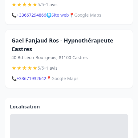
★
★
★
★
★
•
5/5
1 avis
📞
+33667294866
🌐
Site web
📍
Google Maps
Gael Fanjaud Ros - Hypnothérapeute
Castres
40 Bd Léon Bourgeois, 81100 Castres
★
★
★
★
★
•
5/5
1 avis
📞
+33671932642
📍
Google Maps
Localisation