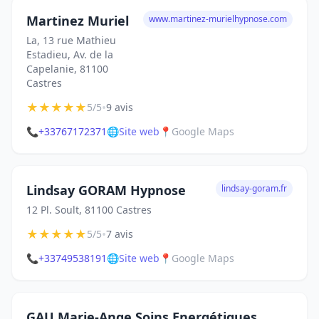
Martinez Muriel
www.martinez-murielhypnose.com
La, 13 rue Mathieu
Estadieu, Av. de la
Capelanie, 81100
Castres
★
★
★
★
★
•
5/5
9 avis
📞
+33767172371
🌐
Site web
📍
Google Maps
Lindsay GORAM Hypnose
lindsay-goram.fr
12 Pl. Soult, 81100 Castres
★
★
★
★
★
•
5/5
7 avis
📞
+33749538191
🌐
Site web
📍
Google Maps
GAU Marie-Ange Soins Energétiques