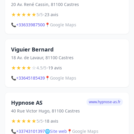
20 Av. René Cassin, 81100 Castres
★
★
★
★
★
•
5/5
23 avis
📞
+33633987500
📍
Google Maps
Viguier Bernard
18 Av. de Lavaur, 81100 Castres
★
★
★
★
☆
•
4.5/5
19 avis
📞
+33645185439
📍
Google Maps
Hypnose AS
www.hypnose-as.fr
40 Rue Victor Hugo, 81100 Castres
★
★
★
★
★
•
5/5
18 avis
📞
+33743101397
🌐
Site web
📍
Google Maps