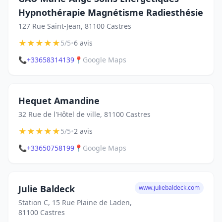
Hypnothérapie Magnétisme Radiesthésie
127 Rue Saint-Jean, 81100 Castres
★
★
★
★
★
•
5/5
6 avis
📞
+33658314139
📍
Google Maps
Hequet Amandine
32 Rue de l'Hôtel de ville, 81100 Castres
★
★
★
★
★
•
5/5
2 avis
📞
+33650758199
📍
Google Maps
Julie Baldeck
www.juliebaldeck.com
Station C, 15 Rue Plaine de Laden,
81100 Castres