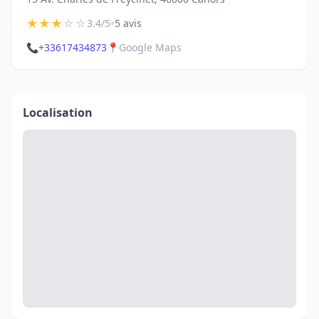
★
★
★
☆
☆
•
3.4/5
5 avis
📞
+33617434873
📍
Google Maps
Localisation