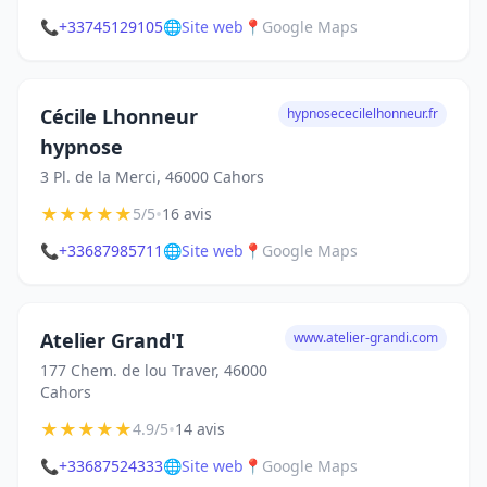
📞
+33745129105
🌐
Site web
📍
Google Maps
Cécile Lhonneur
hypnosececilelhonneur.fr
hypnose
3 Pl. de la Merci, 46000 Cahors
★
★
★
★
★
•
5/5
16 avis
📞
+33687985711
🌐
Site web
📍
Google Maps
Atelier Grand'I
www.atelier-grandi.com
177 Chem. de lou Traver, 46000
Cahors
★
★
★
★
★
•
4.9/5
14 avis
📞
+33687524333
🌐
Site web
📍
Google Maps