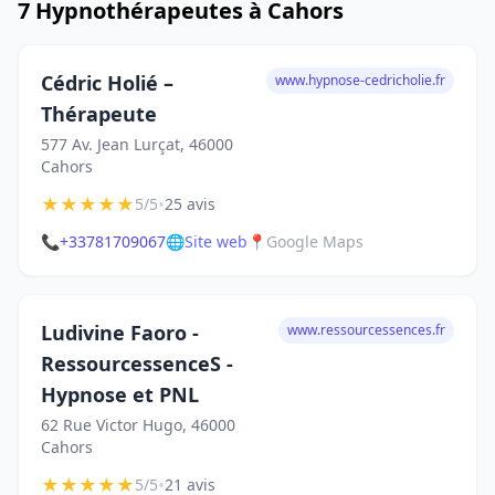
7 Hypnothérapeutes à Cahors
Cédric Holié –
www.hypnose-cedricholie.fr
Thérapeute
577 Av. Jean Lurçat, 46000
Cahors
★
★
★
★
★
•
5/5
25 avis
📞
+33781709067
🌐
Site web
📍
Google Maps
Ludivine Faoro -
www.ressourcessences.fr
RessourcessenceS -
Hypnose et PNL
62 Rue Victor Hugo, 46000
Cahors
★
★
★
★
★
•
5/5
21 avis