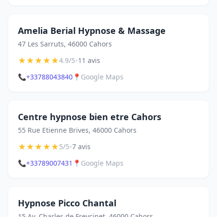
Amelia Berial Hypnose & Massage
47 Les Sarruts, 46000 Cahors
★
★
★
★
★
•
4.9/5
11 avis
📞
+33788043840
📍
Google Maps
Centre hypnose bien etre Cahors
55 Rue Etienne Brives, 46000 Cahors
★
★
★
★
★
•
5/5
7 avis
📞
+33789007431
📍
Google Maps
Hypnose Picco Chantal
15 Av. Charles de Freycinet, 46000 Cahors