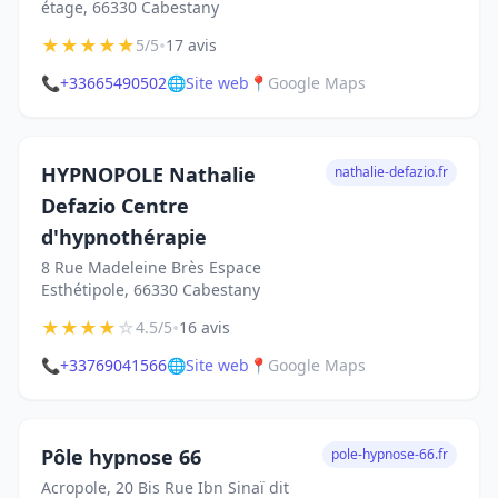
étage, 66330 Cabestany
★
★
★
★
★
•
5/5
17 avis
📞
+33665490502
🌐
Site web
📍
Google Maps
HYPNOPOLE Nathalie
nathalie-defazio.fr
Defazio Centre
d'hypnothérapie
8 Rue Madeleine Brès Espace
Esthétipole, 66330 Cabestany
★
★
★
★
☆
•
4.5/5
16 avis
📞
+33769041566
🌐
Site web
📍
Google Maps
Pôle hypnose 66
pole-hypnose-66.fr
Acropole, 20 Bis Rue Ibn Sinaï dit