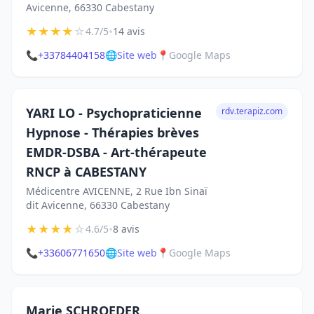
Avicenne, 66330 Cabestany
★
★
★
★
☆
•
4.7/5
14 avis
📞
+33784404158
🌐
Site web
📍
Google Maps
YARI LO - Psychopraticienne
rdv.terapiz.com
Hypnose - Thérapies brèves
EMDR-DSBA - Art-thérapeute
RNCP à CABESTANY
Médicentre AVICENNE, 2 Rue Ibn Sinaï
dit Avicenne, 66330 Cabestany
★
★
★
★
☆
•
4.6/5
8 avis
📞
+33606771650
🌐
Site web
📍
Google Maps
Marie SCHROEDER