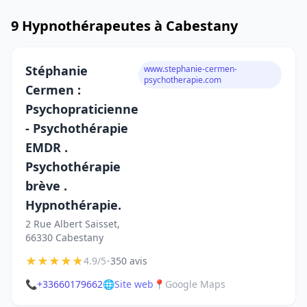
9 Hypnothérapeutes à Cabestany
Stéphanie
www.stephanie-cermen-
psychotherapie.com
Cermen :
Psychopraticienne
- Psychothérapie
EMDR .
Psychothérapie
brève .
Hypnothérapie.
2 Rue Albert Saisset,
66330 Cabestany
★
★
★
★
★
•
4.9/5
350 avis
📞
+33660179662
🌐
Site web
📍
Google Maps