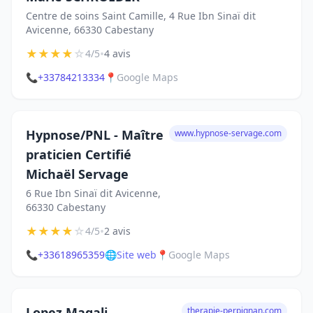
Centre de soins Saint Camille, 4 Rue Ibn Sinaï dit
Avicenne, 66330 Cabestany
★
★
★
★
☆
•
4/5
4 avis
📞
+33784213334
📍
Google Maps
Hypnose/PNL - Maître
www.hypnose-servage.com
praticien Certifié
Michaël Servage
6 Rue Ibn Sinaï dit Avicenne,
66330 Cabestany
★
★
★
★
☆
•
4/5
2 avis
📞
+33618965359
🌐
Site web
📍
Google Maps
Lopez Magali
therapie-perpignan.com