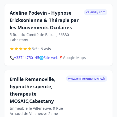
Adeline Podevin - Hypnose
calendly.com
Ericksonienne & Thérapie par
les Mouvements Oculaires
5 Rue du Comité de Baixas, 66330
Cabestany
★
★
★
★
★
•
5/5
19 avis
📞
+33744750145
🌐
Site web
📍
Google Maps
Emilie Remenoville,
www.emilieremenoville.fr
hypnotherapeute,
therapeute
MOSAIC,Cabestany
Immeuble le Villeneuve, 9 Rue
Arnaud de Villeneuve 2eme