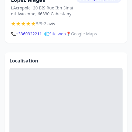
L'Acropole, 20 BIS Rue Ibn Sinaï
dit Avicenne, 66330 Cabestany
★
★
★
★
★
•
5/5
2 avis
📞
+33603222111
🌐
Site web
📍
Google Maps
Localisation