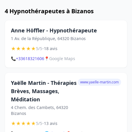
4 Hypnothérapeutes à Bizanos
Anne Höffler - Hypnothérapeute
1 Av. de la République, 64320 Bizanos
★
★
★
★
★
•
5/5
18 avis
📞
+33618321606
📍
Google Maps
Yaëlle Martin - Thérapies
www.yaelle-martin.com
Brèves, Massages,
Méditation
4 Chem. des Cambets, 64320
Bizanos
★
★
★
★
★
•
5/5
13 avis