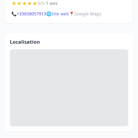
★
★
★
★
★
•
5/5
1 avis
📞
+33658057913
🌐
Site web
📍
Google Maps
Localisation