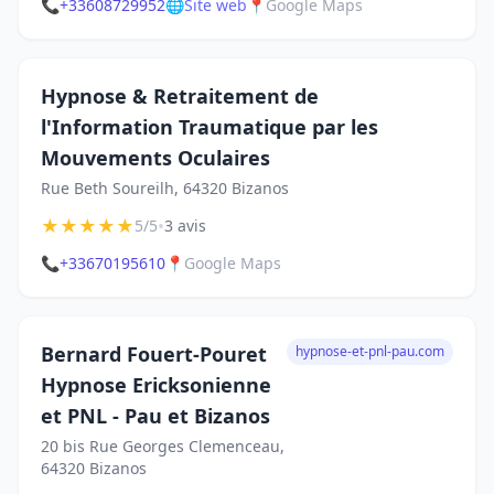
📞
+33608729952
🌐
Site web
📍
Google Maps
Hypnose & Retraitement de
l'Information Traumatique par les
Mouvements Oculaires
Rue Beth Soureilh, 64320 Bizanos
★
★
★
★
★
•
5/5
3 avis
📞
+33670195610
📍
Google Maps
Bernard Fouert-Pouret
hypnose-et-pnl-pau.com
Hypnose Ericksonienne
et PNL - Pau et Bizanos
20 bis Rue Georges Clemenceau,
64320 Bizanos