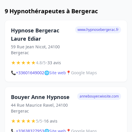
9 Hypnothérapeutes à Bergerac
Hypnose Bergerac
www.hypnosebergerac.fr
Laure Ediar
59 Rue Jean Nicot, 24100
Bergerac
★
★
★
★
★
•
4.8/5
33 avis
📞
+33601649002
🌐
Site web
📍
Google Maps
Bouyer Anne Hypnose
annebouyer.wixsite.com
44 Rue Maurice Ravel, 24100
Bergerac
★
★
★
★
★
•
5/5
16 avis
📞
+33638327953
🌐
Site web
📍
Google Maps