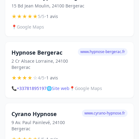
15 Bd Jean Moulin, 24100 Bergerac
★
★
★
★
★
•
5/5
1 avis
📍
Google Maps
Hypnose Bergerac
www.hypnose-bergerac.fr
2 Cr Alsace Lorraine, 24100
Bergerac
★
★
★
★
☆
•
4/5
1 avis
📞
+33781895197
🌐
Site web
📍
Google Maps
Cyrano Hypnose
www.cyrano-hypnose.fr
9 Av. Paul Painlevé, 24100
Bergerac