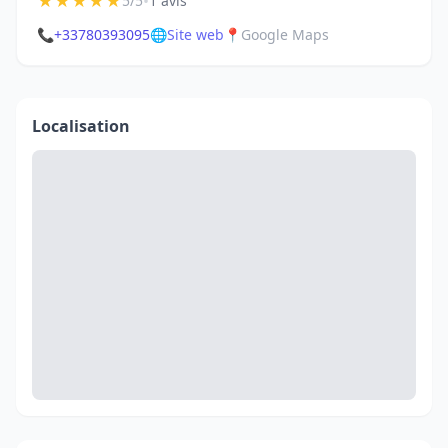
★
★
★
★
★
•
5/5
1 avis
📞
+33780393095
🌐
Site web
📍
Google Maps
Localisation