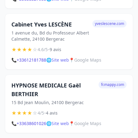
Cabinet Yves LESCÈNE
yveslescene.com
1 avenue du, Bd du Professeur Albert
Calmette, 24100 Bergerac
★
★
★
★
☆
•
4.6/5
9 avis
📞
+33612181788
🌐
Site web
📍
Google Maps
HYPNOSE MEDICALE Gaël
fr.mappy.com
BERTHIER
15 Bd Jean Moulin, 24100 Bergerac
★
★
★
★
☆
•
4/5
4 avis
📞
+33638601026
🌐
Site web
📍
Google Maps