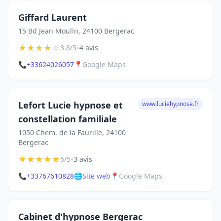
Giffard Laurent
15 Bd Jean Moulin, 24100 Bergerac
★
★
★
★
☆
•
3.8/5
4 avis
📞
+33624026057
📍
Google Maps
Lefort Lucie hypnose et
www.luciehypnose.fr
constellation familiale
1050 Chem. de la Faurille, 24100
Bergerac
★
★
★
★
★
•
5/5
3 avis
📞
+33767610828
🌐
Site web
📍
Google Maps
Cabinet d'hypnose Bergerac