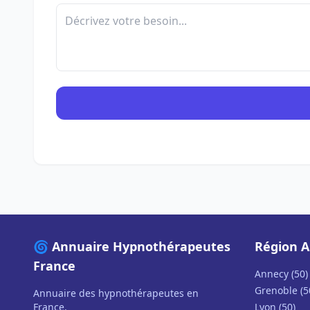
🌀 Annuaire Hypnothérapeutes
Région A
France
Annecy (50)
Grenoble (5
Annuaire des hypnothérapeutes en
France.
Lyon (50)