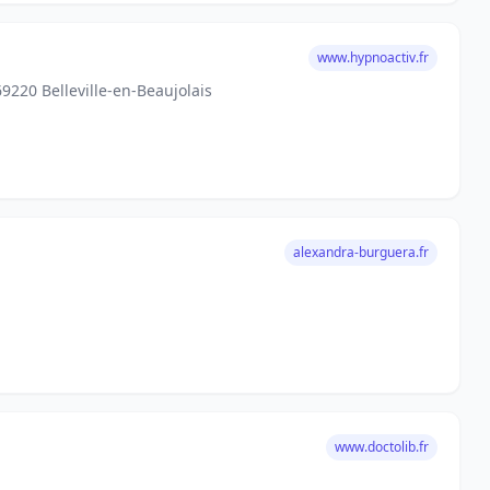
www.hypnoactiv.fr
69220 Belleville-en-Beaujolais
alexandra-burguera.fr
www.doctolib.fr