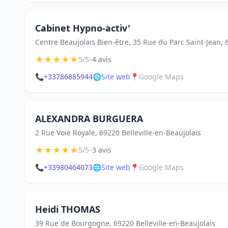
Cabinet Hypno-activ'
Centre Beaujolais Bien-être, 35 Rue du Parc Saint-Jean, 
★
★
★
★
★
•
5/5
4 avis
📞
+33786885944
🌐
Site web
📍
Google Maps
ALEXANDRA BURGUERA
2 Rue Voie Royale, 69220 Belleville-en-Beaujolais
★
★
★
★
★
•
5/5
3 avis
📞
+33980464073
🌐
Site web
📍
Google Maps
Heidi THOMAS
39 Rue de Bourgogne, 69220 Belleville-en-Beaujolais