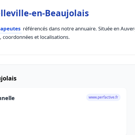
leville-en-Beaujolais
rapeutes
référencés dans notre annuaire. Située en Auverg
s, coordonnées et localisations.
jolais
nnelle
www.perfactive.fr