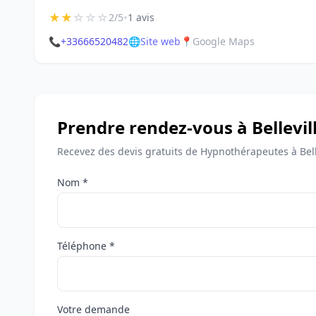
★
★
☆
☆
☆
•
2/5
1 avis
📞
+33666520482
🌐
Site web
📍
Google Maps
Prendre rendez-vous à Bellevil
Recevez des devis gratuits de Hypnothérapeutes à Bell
Nom *
Téléphone *
Votre demande