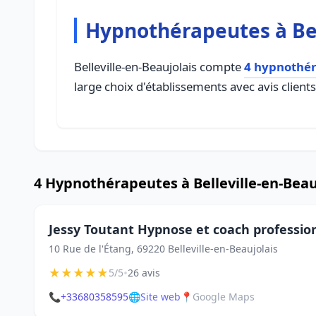
Hypnothérapeutes à Bel
Belleville-en-Beaujolais compte
4 hypnothé
large choix d'établissements avec avis client
4 Hypnothérapeutes à Belleville-en-Beau
Jessy Toutant Hypnose et coach professio
10 Rue de l'Étang, 69220 Belleville-en-Beaujolais
★
★
★
★
★
•
5/5
26 avis
📞
+33680358595
🌐
Site web
📍
Google Maps