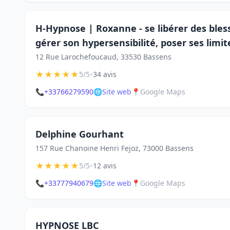
H-Hypnose | Roxanne - se libérer des bles
gérer son hypersensibilité, poser ses limit
12 Rue Larochefoucaud, 33530 Bassens
★
★
★
★
★
•
5/5
34 avis
📞
+33766279590
🌐
Site web
📍
Google Maps
Delphine Gourhant
157 Rue Chanoine Henri Fejoz, 73000 Bassens
★
★
★
★
★
•
5/5
12 avis
📞
+33777940679
🌐
Site web
📍
Google Maps
HYPNOSE LBC