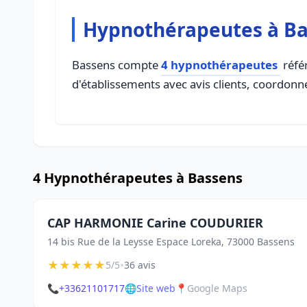
Hypnothérapeutes à B
Bassens compte
4 hypnothérapeutes
référ
d'établissements avec avis clients, coordonné
4 Hypnothérapeutes à Bassens
CAP HARMONIE Carine COUDURIER
14 bis Rue de la Leysse Espace Loreka, 73000 Bassens
★
★
★
★
★
•
5/5
36 avis
📞
+33621101717
🌐
Site web
📍
Google Maps