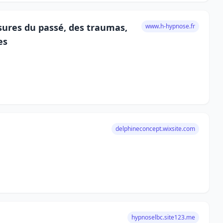
sures du passé, des traumas,
www.h-hypnose.fr
es
delphineconcept.wixsite.com
hypnoselbc.site123.me