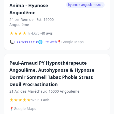
Anima - Hypnose
hypnose-angouleme.net
Angoulême
24 bis Rem de l'Est, 16000
Angoulême
★
★
★
★
☆
•
4.6/5
40 avis
📞
+33769933318
🌐
Site web
📍
Google Maps
Paul-Arnaud PY Hypnothérapeute
Angoulême. Autohypnose & Hypnose
Dormir Sommeil Tabac Phobie Stress
Deuil Procrastination
21 Av. des Maréchaux, 16000 Angoulême
★
★
★
★
★
•
5/5
13 avis
📍
Google Maps