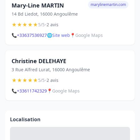
Mary-Line MARTIN
marylinemartin.com
14 Bd Liedot, 16000 Angoulême
★
★
★
★
★
•
5/5
2 avis
📞
+33637536927
🌐
Site web
📍
Google Maps
Christine DELEHAYE
3 Rue Alfred Lurat, 16000 Angoulême
★
★
★
★
★
•
5/5
2 avis
📞
+33611742329
📍
Google Maps
Localisation