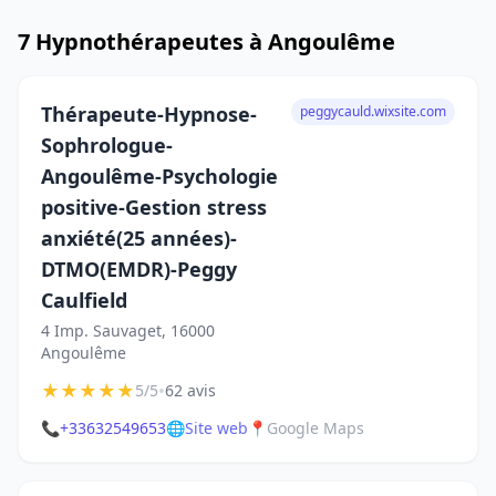
7 Hypnothérapeutes à Angoulême
Thérapeute-Hypnose-
peggycauld.wixsite.com
Sophrologue-
Angoulême-Psychologie
positive-Gestion stress
anxiété(25 années)-
DTMO(EMDR)-Peggy
Caulfield
4 Imp. Sauvaget, 16000
Angoulême
★
★
★
★
★
•
5/5
62 avis
📞
+33632549653
🌐
Site web
📍
Google Maps