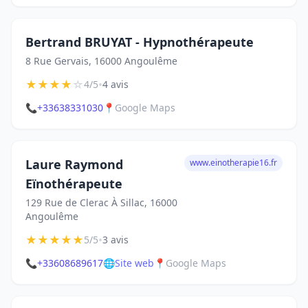
Bertrand BRUYAT - Hypnothérapeute
8 Rue Gervais, 16000 Angoulême
★
★
★
★
☆
•
4/5
4 avis
📞
+33638331030
📍
Google Maps
Laure Raymond
www.einotherapie16.fr
Eïnothérapeute
129 Rue de Clerac À Sillac, 16000
Angoulême
★
★
★
★
★
•
5/5
3 avis
📞
+33608689617
🌐
Site web
📍
Google Maps