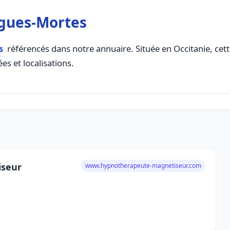
gues-Mortes
s
référencés dans notre annuaire. Située en Occitanie, cette
es et localisations.
iseur
www.hypnotherapeute-magnetiseur.com