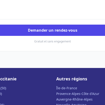
Demander un rendez-vous
Gratuit et sans engagement
ccitanie
Autres régions
(50)
Île-de-France
0)
Provence-Alpes-Côte d'Azur
Auvergne-Rhône-Alpes
26)
Nouvelle-Aquitaine