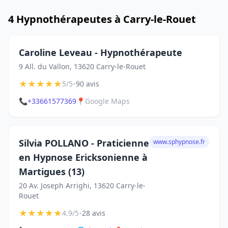
4 Hypnothérapeutes à Carry-le-Rouet
Caroline Leveau - Hypnothérapeute
9 All. du Vallon, 13620 Carry-le-Rouet
★
★
★
★
★
•
5/5
90 avis
📞
+33661577369
📍
Google Maps
Silvia POLLANO - Praticienne
www.sphypnose.fr
en Hypnose Ericksonienne à
Martigues (13)
20 Av. Joseph Arrighi, 13620 Carry-le-
Rouet
★
★
★
★
★
•
4.9/5
28 avis