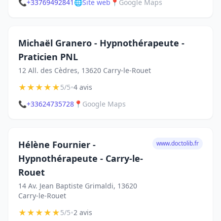
📞
+33769492841
🌐
Site web
📍
Google Maps
Michaël Granero - Hypnothérapeute -
Praticien PNL
12 All. des Cèdres, 13620 Carry-le-Rouet
★
★
★
★
★
•
5/5
4 avis
📞
+33624735728
📍
Google Maps
Hélène Fournier -
www.doctolib.fr
Hypnothérapeute - Carry-le-
Rouet
14 Av. Jean Baptiste Grimaldi, 13620
Carry-le-Rouet
★
★
★
★
★
•
5/5
2 avis