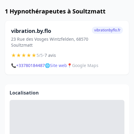
1 Hypnothérapeutes à Soultzmatt
vibration.by.flo
vibrationbyflo.fr
23 Rue des Vosges Wintzfelden, 68570
Soultzmatt
★
★
★
★
★
•
5/5
7 avis
📞
+33780184487
🌐
Site web
📍
Google Maps
Localisation