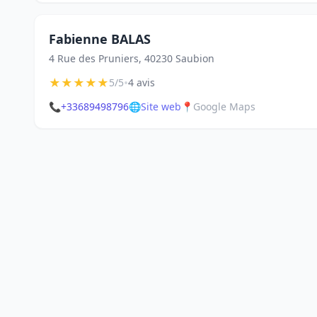
Fabienne BALAS
4 Rue des Pruniers, 40230 Saubion
★
★
★
★
★
•
5/5
4 avis
📞
+33689498796
🌐
Site web
📍
Google Maps