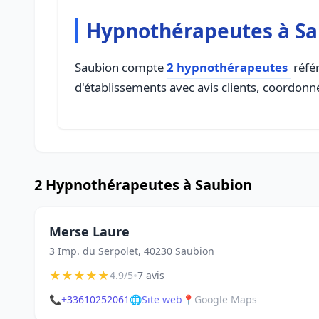
Hypnothérapeutes à S
Saubion compte
2 hypnothérapeutes
référ
d'établissements avec avis clients, coordonné
2 Hypnothérapeutes à Saubion
Merse Laure
3 Imp. du Serpolet, 40230 Saubion
★
★
★
★
★
•
4.9/5
7 avis
📞
+33610252061
🌐
Site web
📍
Google Maps