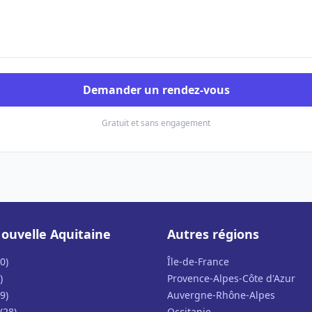
Demander un rendez-vous
Gratuit et sans engagement
ouvelle Aquitaine
Autres régions
0)
Île-de-France
)
Provence-Alpes-Côte d'Azur
9)
Auvergne-Rhône-Alpes
(28)
Occitanie