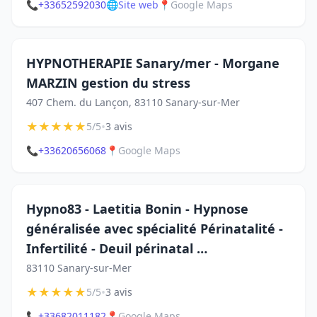
📞
+33652592030
🌐
Site web
📍
Google Maps
HYPNOTHERAPIE Sanary/mer - Morgane
MARZIN gestion du stress
407 Chem. du Lançon, 83110 Sanary-sur-Mer
★
★
★
★
★
•
5/5
3 avis
📞
+33620656068
📍
Google Maps
Hypno83 - Laetitia Bonin - Hypnose
généralisée avec spécialité Périnatalité -
Infertilité - Deuil périnatal …
83110 Sanary-sur-Mer
★
★
★
★
★
•
5/5
3 avis
📞
+33682011182
📍
Google Maps