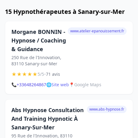
15 Hypnothérapeutes à Sanary-sur-Mer
Morgane BONNIN -
www.atelier-epanouissement.fr
Hypnose / Coaching
& Guidance
250 Rue de l'Innovation,
83110 Sanary-sur-Mer
★
★
★
★
★
•
5/5
71 avis
📞
+33648264867
🌐
Site web
📍
Google Maps
Abs Hypnose Consultation
www.abs-hypnose.fr
And Training Hypnotic À
Sanary-Sur-Mer
95 Rue de l'Innovation, 83110