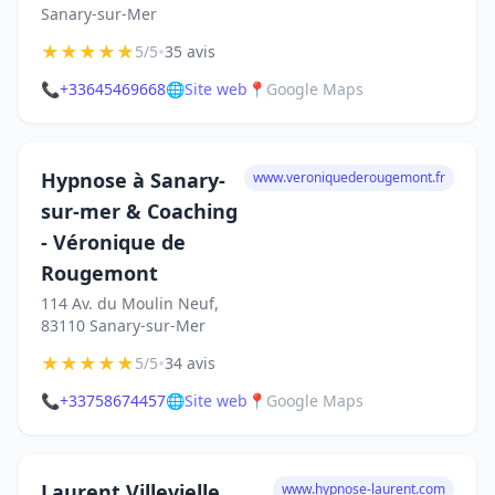
Sanary-sur-Mer
★
★
★
★
★
•
5/5
35 avis
📞
+33645469668
🌐
Site web
📍
Google Maps
Hypnose à Sanary-
www.veroniquederougemont.fr
sur-mer & Coaching
- Véronique de
Rougemont
114 Av. du Moulin Neuf,
83110 Sanary-sur-Mer
★
★
★
★
★
•
5/5
34 avis
📞
+33758674457
🌐
Site web
📍
Google Maps
Laurent Villevielle
www.hypnose-laurent.com