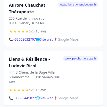
Aurore Chauchat
www.liberationendouceur.fr
Thérapeute
250 Rue de l'Innovation,
83110 Sanary-sur-Mer
★
★
★
★
★
•
5/5
15 avis
📞
+33662032707
🌐
Site web
📍
Google Maps
Liens & Résilience -
www.psychotherappy.fr
Ludovic Ricol
444 B Chem. de la Buge Villa
Summertime, 83110 Sanary-sur-
Mer
★
★
★
★
★
•
5/5
15 avis
📞
+33699445022
🌐
Site web
📍
Google Maps