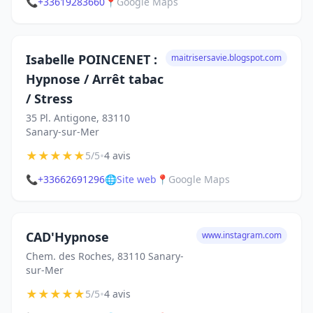
📞
+33619283660
📍
Google Maps
Isabelle POINCENET :
maitrisersavie.blogspot.com
Hypnose / Arrêt tabac
/ Stress
35 Pl. Antigone, 83110
Sanary-sur-Mer
★
★
★
★
★
•
5/5
4 avis
📞
+33662691296
🌐
Site web
📍
Google Maps
CAD'Hypnose
www.instagram.com
Chem. des Roches, 83110 Sanary-
sur-Mer
★
★
★
★
★
•
5/5
4 avis