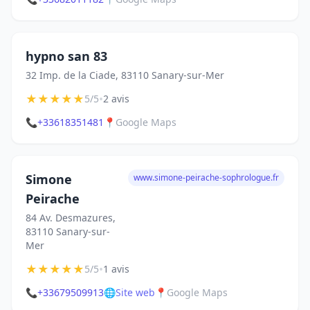
hypno san 83
32 Imp. de la Ciade, 83110 Sanary-sur-Mer
★
★
★
★
★
•
5/5
2 avis
📞
+33618351481
📍
Google Maps
Simone
www.simone-peirache-sophrologue.fr
Peirache
84 Av. Desmazures,
83110 Sanary-sur-
Mer
★
★
★
★
★
•
5/5
1 avis
📞
+33679509913
🌐
Site web
📍
Google Maps